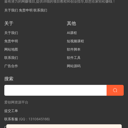
最有潜力的网赚项目,提供详细的项目教程和创业指导,助您在家轻松赚钱！
关于我们
免责申明
联系我们
关于
其他
关于我们
AI课程
免责申明
短视频课程
网站地图
软件脚本
联系我们
软件工具
广告合作
网站源码
搜索
爱创网资源平台
提交工单
联系客服
(QQ：1310645166)
QQ群
（QQ群：467877152 验证: 爱创网）