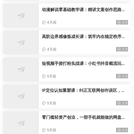
动漫解说零基础教学课：精讲文案创作思路，
手机电脑双端配音剪辑落地学习
4天前
2.9
高阶边界感修炼成长课：筑牢内在稳定秩序，
理清人际界限改写自身人生运势
4天前
2.9
短视频手搓打粉实战课：小红书抖音截流玩
法，零基础精准引流变现
5天前
2.9
IP定位认知重塑课：纠正互联网创作误区，深
挖IP本质找寻专属个人打造心法
5天前
2.9
零门槛轻资产创业，一部手机就能做的网盘拉
新“神级赛道”玩法，简单粗暴月入10000+
5天前
2.9