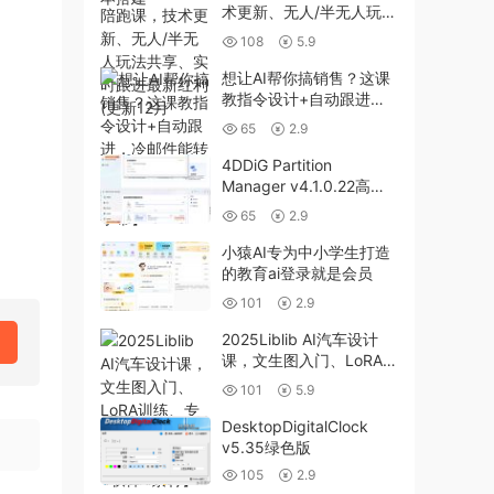
术更新、无人/半无人玩法
共享、实时跟进最新红利
108
5.9
(更新12月
想让AI帮你搞销售？这课
教指令设计+自动跟进，
冷邮件能转化，CRM无缝
65
2.9
连！【原创双语字幕】
4DDiG Partition
Manager v4.1.0.22高级
版
65
2.9
小猿AI专为中小学生打造
的教育ai登录就是会员
101
2.9
2025Liblib AI汽车设计
课，文生图入门、LoRA训
练、专属模型，快速上手
101
5.9
【实战+解说+软件+素
材】
DesktopDigitalClock
v5.35绿色版
105
2.9