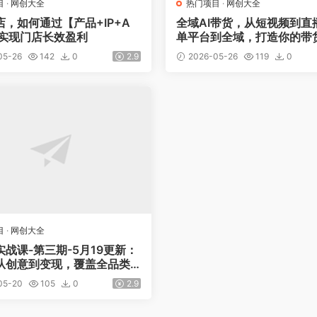
目
·
网创大全
热门项目
·
网创大全
店，如何通过【产品+IP+A
全域AI带货，从短视频到直
营实现门店长效盈利
单平台到全域，打造你的带
阵，打造普通人也能落地的
05-26
142
0
2.9
2026-05-26
119
0
道
目
·
网创大全
实战课-第三期-5月19更新：
从创意到变现，覆盖全品类
发，把想法变成赚钱项目
05-20
105
0
2.9