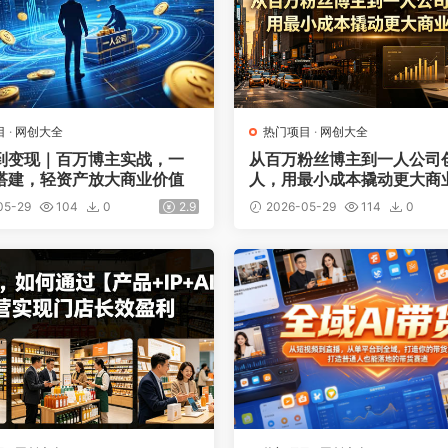
目
·
网创大全
热门项目
·
网创大全
到变现｜百万博主实战，一
从百万粉丝博主到一人公司
搭建，轻资产放大商业价值
人，用最小成本撬动更大商
05-29
104
0
2.9
2026-05-29
114
0