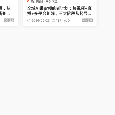
热门项目
·
网创大全
播，从
全域AI带货领航者计划：短视频+直
货矩
播+多平台矩阵，三大阶段从起号变
带货赛
现到长效经营
2.9
2026-05-26
137
0
2.9