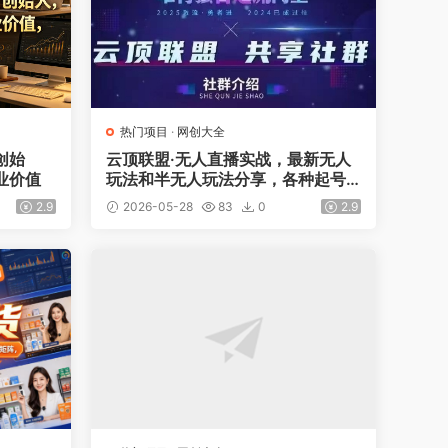
热门项目
·
网创大全
创始
云顶联盟·无人直播实战，最新无人
业价值
玩法和半无人玩法分享，各种起号
方式(更新26年5月28日)
2.9
2026-05-28
83
0
2.9