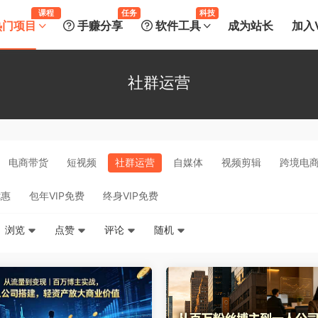
课程
任务
科技
热门项目
手赚分享
软件工具
成为站长
加入V
社群运营
电商带货
短视频
社群运营
自媒体
视频剪辑
跨境电
优惠
包年VIP免费
终身VIP免费
浏览
点赞
评论
随机