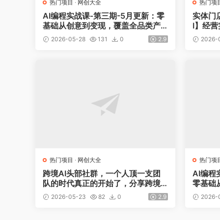
热门项目
·
网创大全
热门项
AI编程实战课-第三期-5月更新：零
实体门
基础从创意到变现，覆盖全品类产
I】经
品开发，把想法变成赚钱项目
2026-05-28
131
0
2.9
2026-
热门项目
·
网创大全
热门项
跨境AI头部社群，一个人顶一支团
AI编程
队的时代真正的开始了，分享跨境A
零基础
I前沿，可落地的实战经验(更新5月2
产品开
2026-05-23
82
0
2.9
2026-
3日)