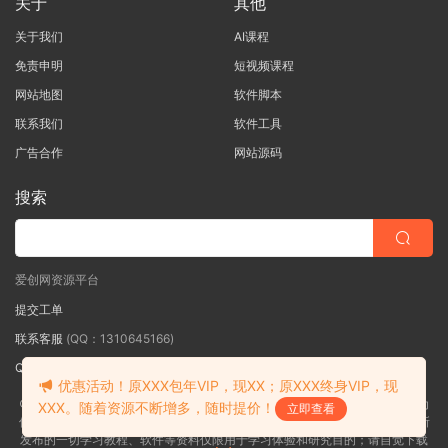
关于
其他
关于我们
AI课程
免责申明
短视频课程
网站地图
软件脚本
联系我们
软件工具
广告合作
网站源码
搜索
爱创网资源平台
提交工单
联系客服
(QQ：1310645166)
QQ群
（QQ群：467877152 验证: 爱创网）
优惠活动！原XXX包年VIP，现XX；原XXX终身VIP，现
©2018-2026爱创网网内容全部来自网络，版权争议与本站无关，如果您认为
XXX。随着资源不断增多，随时提价！
立即查看
侵犯了您的合法权益,请联系我们删除，并向所有持版权者致最深歉意！本站所
发布的一切学习教程、软件等资料仅限用于学习体验和研究目的；请自觉下载