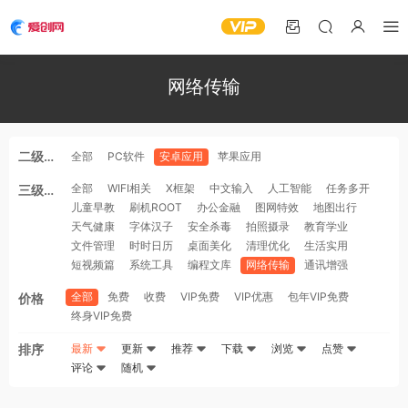
网络传输
二级分
全部
PC软件
安卓应用
苹果应用
类
全部
WIFI相关
X框架
中文输入
人工智能
任务多开
三级分
儿童早教
刷机ROOT
办公金融
图网特效
地图出行
类
天气健康
字体汉子
安全杀毒
拍照摄录
教育学业
文件管理
时时日历
桌面美化
清理优化
生活实用
短视频篇
系统工具
编程文库
网络传输
通讯增强
全部
免费
收费
VIP免费
VIP优惠
包年VIP免费
价格
终身VIP免费
排序
最新
更新
推荐
下载
浏览
点赞
评论
随机