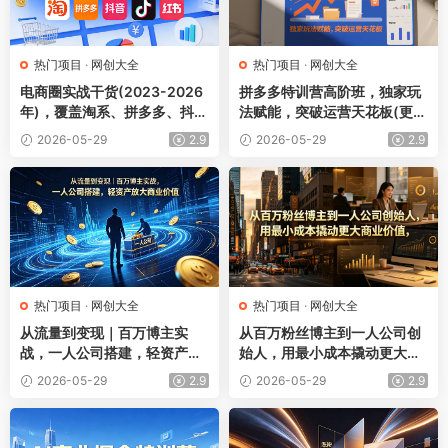
热门项目
·
网创大全
热门项目
·
网创大全
电商圈实战干货(2023-2026
拼多多特训营高阶班，独家玩
年)，覆盖淘系、拼多多、抖
法赋能，突破运营天花板(更新
音、小红书等多平台，助力电
26年5月29日)
2026-05-29
2.9
2026-05-29
2.9
商人避开坑、提效率、稳盈利
(更新5月29日)
热门项目
·
网创大全
热门项目
·
网创大全
从流量到变现｜百万博主实
从百万粉丝博主到一人公司创
战，一人公司搭建，轻资产放
始人，用最小成本撬动更大商
大商业价值
业价值
2026-05-29
2.9
2026-05-29
2.9