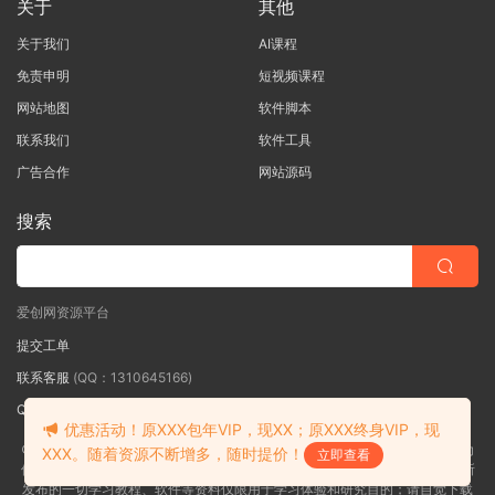
关于
其他
关于我们
AI课程
免责申明
短视频课程
网站地图
软件脚本
联系我们
软件工具
广告合作
网站源码
搜索
爱创网资源平台
提交工单
联系客服
(QQ：1310645166)
QQ群
（QQ群：467877152 验证: 爱创网）
优惠活动！原XXX包年VIP，现XX；原XXX终身VIP，现
©2018-2026爱创网网内容全部来自网络，版权争议与本站无关，如果您认为
XXX。随着资源不断增多，随时提价！
立即查看
侵犯了您的合法权益,请联系我们删除，并向所有持版权者致最深歉意！本站所
发布的一切学习教程、软件等资料仅限用于学习体验和研究目的；请自觉下载