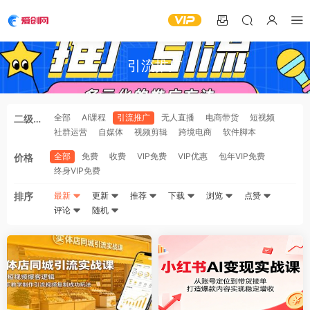
引流推广
全部
AI课程
引流推广
无人直播
电商带货
短视频
二级分
社群运营
自媒体
视频剪辑
跨境电商
软件脚本
类
全部
免费
收费
VIP免费
VIP优惠
包年VIP免费
价格
终身VIP免费
排序
最新
更新
推荐
下载
浏览
点赞
评论
随机