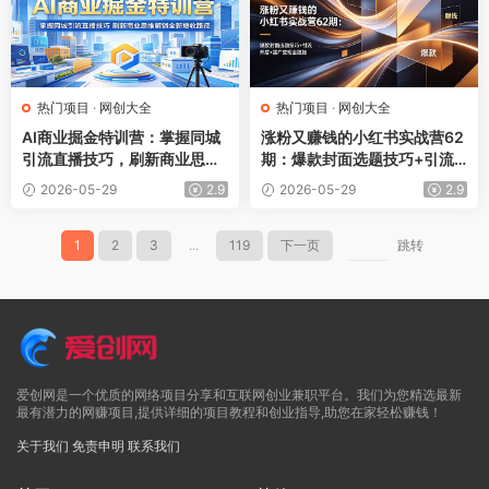
热门项目
·
网创大全
热门项目
·
网创大全
AI商业掘金特训营：掌握同城
涨粉又赚钱的小红书实战营62
引流直播技巧，刷新商业思维
期：爆款封面选题技巧+引流
解锁全新增收路径
开店+接广变现全链路
2026-05-29
2.9
2026-05-29
2.9
1
2
3
...
119
下一页
跳转
爱创网是一个优质的网络项目分享和互联网创业兼职平台。我们为您精选最新
最有潜力的网赚项目,提供详细的项目教程和创业指导,助您在家轻松赚钱！
关于我们
免责申明
联系我们