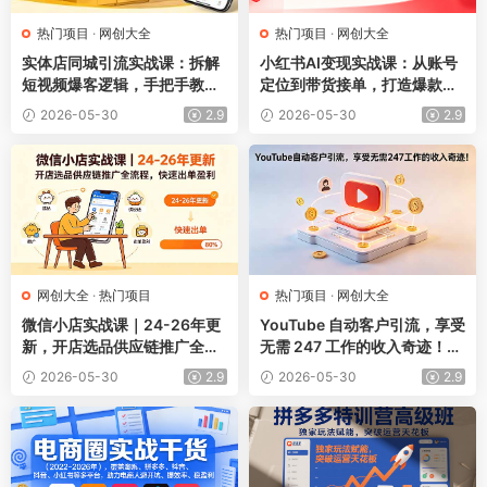
热门项目
·
网创大全
热门项目
·
网创大全
实体店同城引流实战课：拆解
小红书AI变现实战课：从账号
短视频爆客逻辑，手把手教学
定位到带货接单，打造爆款内
制作引流视频复制成功玩法
容实现稳定增收
2026-05-30
2.9
2026-05-30
2.9
网创大全
·
热门项目
热门项目
·
网创大全
微信小店实战课｜24-26年更
YouTube 自动客户引流，享受
新，开店选品供应链推广全流
无需 247 工作的收入奇迹！
程，快速出单盈利
【原创双语字幕】
2026-05-30
2.9
2026-05-30
2.9