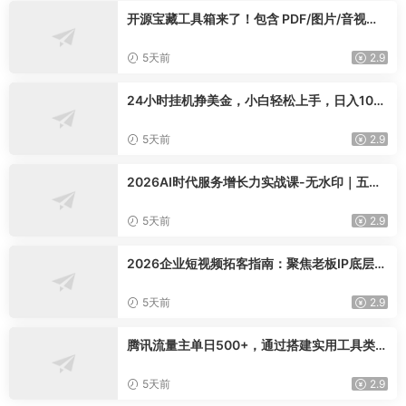
开源宝藏工具箱来了！包含 PDF/图片/音视频/
AI/文本 等 20+ 工具，完全离线免费使用 tool
knit-desktop
5天前
2.9
24小时挂机挣美金，小白轻松上手，日入100
0+
5天前
2.9
2026AI时代服务增长力实战课-无水印｜五力
模型三维心法教学，破解门店客源流失低价内
卷实现长效业绩增长
5天前
2.9
2026企业短视频拓客指南：聚焦老板IP底层逻
辑，爆款文案镜头实操，打通公域引流私域成
交完整获客链路
5天前
2.9
腾讯流量主单日500+，通过搭建实用工具类小
程序，达到稳定躺赚腾讯广告收益
5天前
2.9