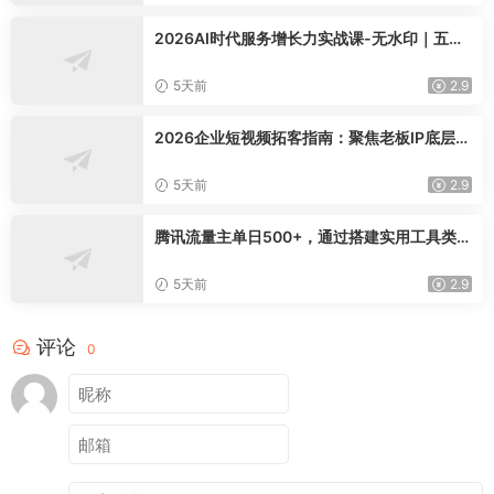
2026AI时代服务增长力实战课-无水印｜五力
模型三维心法教学，破解门店客源流失低价内
卷实现长效业绩增长
5天前
2.9
2026企业短视频拓客指南：聚焦老板IP底层逻
辑，爆款文案镜头实操，打通公域引流私域成
交完整获客链路
5天前
2.9
腾讯流量主单日500+，通过搭建实用工具类小
程序，达到稳定躺赚腾讯广告收益
5天前
2.9
评论
0