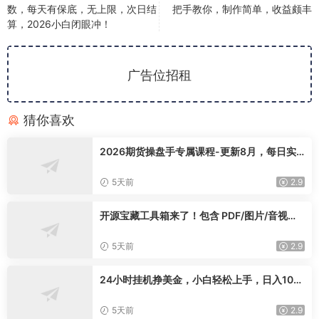
数，每天有保底，无上限，次日结
把手教你，制作简单，收益颇丰
算，2026小白闭眼冲！
广告位招租
猜你喜欢
2026期货操盘手专属课程-更新8月，每日实
时行情复盘，适配短线玩家打造成熟交易模式
5天前
2.9
开源宝藏工具箱来了！包含 PDF/图片/音视频/
AI/文本 等 20+ 工具，完全离线免费使用 tool
knit-desktop
5天前
2.9
24小时挂机挣美金，小白轻松上手，日入100
0+
5天前
2.9