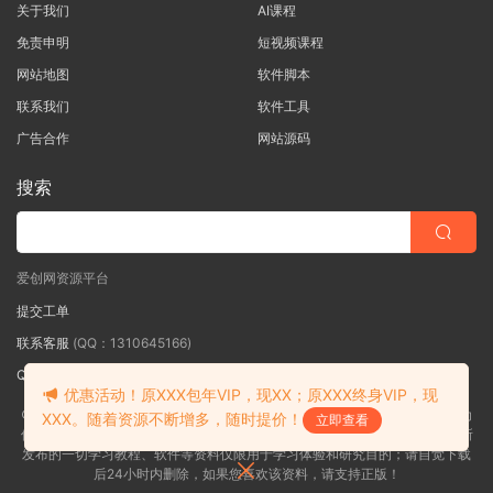
关于我们
AI课程
免责申明
短视频课程
网站地图
软件脚本
联系我们
软件工具
广告合作
网站源码
搜索
爱创网资源平台
提交工单
联系客服
(QQ：1310645166)
QQ群
（QQ群：467877152 验证: 爱创网）
优惠活动！原XXX包年VIP，现XX；原XXX终身VIP，现
©2018-2026爱创网网内容全部来自网络，版权争议与本站无关，如果您认为
XXX。随着资源不断增多，随时提价！
立即查看
侵犯了您的合法权益,请联系我们删除，并向所有持版权者致最深歉意！本站所
发布的一切学习教程、软件等资料仅限用于学习体验和研究目的；请自觉下载
后24小时内删除，如果您喜欢该资料，请支持正版！