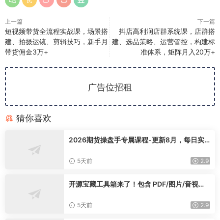
上一篇
下一篇
短视频带货全流程实战课，场景搭
抖店高利润店群系统课，店群搭
建、拍摄运镜、剪辑技巧，新手月
建、选品策略、运营管控，构建标
带货佣金3万+
准体系，矩阵月入20万+
广告位招租
猜你喜欢
2026期货操盘手专属课程-更新8月，每日实
时行情复盘，适配短线玩家打造成熟交易模式
5天前
2.9
开源宝藏工具箱来了！包含 PDF/图片/音视频/
AI/文本 等 20+ 工具，完全离线免费使用 tool
knit-desktop
5天前
2.9