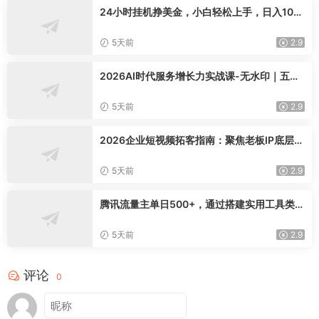
24小时挂机挣美金，小白轻松上手，日入100
0+
5天前
2.9
2026AI时代服务增长力实战课-无水印｜五力
模型三维心法教学，破解门店客源流失低价内
卷实现长效业绩增长
5天前
2.9
2026企业短视频拓客指南：聚焦老板IP底层逻
辑，爆款文案镜头实操，打通公域引流私域成
交完整获客链路
5天前
2.9
腾讯流量主单日500+，通过搭建实用工具类小
程序，达到稳定躺赚腾讯广告收益
5天前
2.9
评论
0