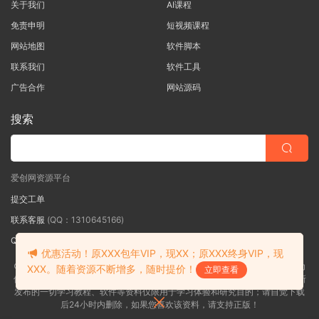
关于我们
AI课程
免责申明
短视频课程
网站地图
软件脚本
联系我们
软件工具
广告合作
网站源码
搜索
爱创网资源平台
提交工单
联系客服
(QQ：1310645166)
QQ群
（QQ群：467877152 验证: 爱创网）
优惠活动！原XXX包年VIP，现XX；原XXX终身VIP，现
©2018-2026爱创网网内容全部来自网络，版权争议与本站无关，如果您认为
XXX。随着资源不断增多，随时提价！
立即查看
侵犯了您的合法权益,请联系我们删除，并向所有持版权者致最深歉意！本站所
发布的一切学习教程、软件等资料仅限用于学习体验和研究目的；请自觉下载
后24小时内删除，如果您喜欢该资料，请支持正版！