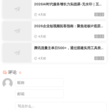
2026AI时代服务增长力实战课-无水印｜五力
模型三维心法教学，破解门店客源流失低价内
卷实现长效业绩增长
4天前
2.9
2026企业短视频拓客指南：聚焦老板IP底层逻
辑，爆款文案镜头实操，打通公域引流私域成
交完整获客链路
4天前
2.9
腾讯流量主单日500+，通过搭建实用工具类小
程序，达到稳定躺赚腾讯广告收益
4天前
2.9
评论
0