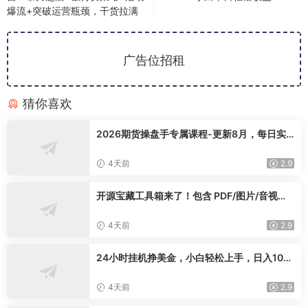
爆流+突破运营瓶颈，干货拉满
广告位招租
猜你喜欢
2026期货操盘手专属课程-更新8月，每日实
时行情复盘，适配短线玩家打造成熟交易模式
4天前
2.9
开源宝藏工具箱来了！包含 PDF/图片/音视频/
AI/文本 等 20+ 工具，完全离线免费使用 tool
knit-desktop
4天前
2.9
24小时挂机挣美金，小白轻松上手，日入100
0+
4天前
2.9