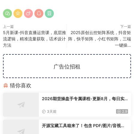
上一篇
下一篇
5月新课-抖音直播运营课，底层推
2025原创云控矩阵系统，抖音矩
流逻辑，精准流量获取，话术设计
阵，快手矩阵，小红书矩阵，三端
方法
一键操…
广告位招租
猜你喜欢
2026期货操盘手专属课程-更新8月，每日实
时行情复盘，适配短线玩家打造成熟交易模式
3天前
2.9
开源宝藏工具箱来了！包含 PDF/图片/音视频/
AI/文本 等 20+ 工具，完全离线免费使用 tool