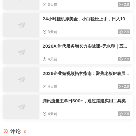
knit-desktop
3天前
2.9
24小时挂机挣美金，小白轻松上手，日入100
0+
3天前
2.9
2026AI时代服务增长力实战课-无水印｜五力
模型三维心法教学，破解门店客源流失低价内
卷实现长效业绩增长
4天前
2.9
2026企业短视频拓客指南：聚焦老板IP底层逻
辑，爆款文案镜头实操，打通公域引流私域成
交完整获客链路
4天前
2.9
腾讯流量主单日500+，通过搭建实用工具类小
程序，达到稳定躺赚腾讯广告收益
4天前
2.9
评论
0