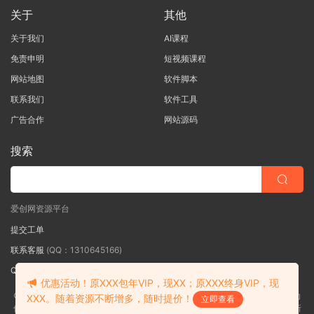
关于
其他
关于我们
AI课程
免责申明
短视频课程
网站地图
软件脚本
联系我们
软件工具
广告合作
网站源码
搜索
爱创网资源平台
提交工单
联系客服
(QQ：1310645166)
QQ群
（QQ群：467877152 验证: 爱创网）
优惠活动！原XXX包年VIP，现XX；原XXX终身VIP，现
©2018-2026爱创网网内容全部来自网络，版权争议与本站无关，如果您认为
XXX。随着资源不断增多，随时提价！
立即查看
侵犯了您的合法权益,请联系我们删除，并向所有持版权者致最深歉意！本站所