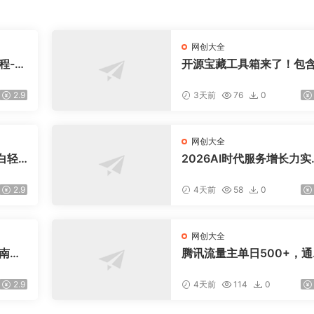
网创大全
程-更
开源宝藏工具箱来了！包含
盘，
DF/图片/音视频/AI/文本 等
交易模
0+ 工具，完全离线免费使
2.9
3天前
76
0
toolknit-desktop
网创大全
白轻
2026AI时代服务增长力实
课-无水印｜五力模型三维
法教学，破解门店客源流
2.9
4天前
58
0
价内卷实现长效业绩增长
网创大全
指南：
腾讯流量主单日500+，通
爆款文
搭建实用工具类小程序，
引流私
稳定躺赚腾讯广告收益
2.9
4天前
114
0