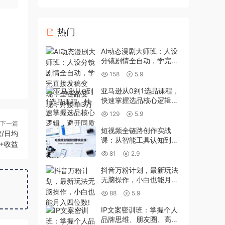
热门
AI动态漫剧大师班：人设
分镜剧情全自动，学完直
接发稿变现，全链路变
158
5.9
现，月接单3万+
亚马逊从0到1选品课程，
快速掌握选品核心逻辑，
避开同质化陷阱，精准锁
129
5.9
定高潜力市场(更新)
下一篇
短视频全链路创作实战
/日均
课：从智能工具认知到短
0+收益
剧制作，零基础系统学习
81
2.9
抖音万粉计划，最新玩法
无脑操作，小白也能月入
四位数!
88
5.9
IP文案密训班：掌握个人
品牌思维、朋友圈、高价