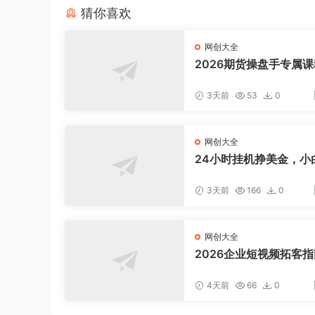
猜你喜欢
网创大全
2026期货操盘手专属课
新8月，每日实时行情复
适配短线玩家打造成熟
3天前
53
0
式
网创大全
24小时挂机挣美金，小
松上手，日入1000+
3天前
166
0
网创大全
2026企业短视频拓客
聚焦老板IP底层逻辑，
案镜头实操，打通公域
4天前
66
0
域成交完整获客链路