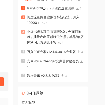
1
IsMyHdOK_v3.93 硬盘速度测试
6
闲鱼流量掘金虚拟资料新玩法，月入
2
10000＋
5
小红书虚拟项目特训班9.0，全面拥抱
3
AI，批量产出原创PPT货源，单品/单店
纯利润几万到几十W
4
4
万兴PDF专家v12.1.4.3916专业版
4
5
安卓Voice Changer变声器解锁会员
4
6
汽水音乐 v2.8.8 PC版
3
热门标签
暂无标签