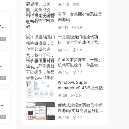
成交力，单条文案营收
145
免费
5w+
分享一套某团cms系统官
网源码
 P
112
5.9
 2
十月最强无门槛捡钱项
用
2.9
目，支付宝分成代运营，
我们干活，你分钱！单号
125
5.9
月产1w＋
AI童装带货赛道，一部手
战
机就可以操作，单品销量
心
2w+【手把手教程】
184
2.9
失低
2.9
Windows Super
manager v9.46单文件版
39
2.9
过
便携式虚拟空调微信小程
达到
序源码(支持空调型号切
换)
2.9
108
5.9