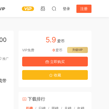
IP
登录
注册
5.9
00
爱币
VIP免费
0
爱币
升级VIP
推广
立即购买
收藏
成带
下载排行
总榜
/
日榜
/
周榜
/
月榜
/
年榜