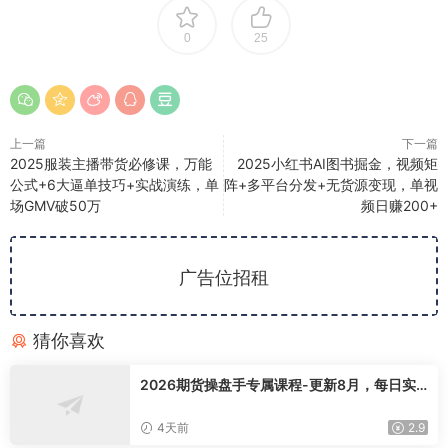
0
25
上一篇
下一篇
2025服装主播带货必修课，万能
2025小红书AI图书掘金，视频矩
公式+6大逼单技巧+实战演练，单
阵+多平台分发+无货源变现，单视
场GMV破50万
频日赚200+
广告位招租
猜你喜欢
2026期货操盘手专属课程-更新8月，每日实
时行情复盘，适配短线玩家打造成熟交易模式
4天前
2.9