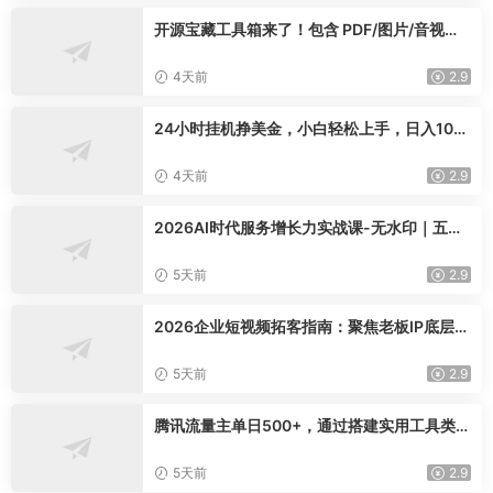
开源宝藏工具箱来了！包含 PDF/图片/音视频/
AI/文本 等 20+ 工具，完全离线免费使用 tool
knit-desktop
4天前
2.9
24小时挂机挣美金，小白轻松上手，日入100
0+
4天前
2.9
2026AI时代服务增长力实战课-无水印｜五力
模型三维心法教学，破解门店客源流失低价内
卷实现长效业绩增长
5天前
2.9
2026企业短视频拓客指南：聚焦老板IP底层逻
辑，爆款文案镜头实操，打通公域引流私域成
交完整获客链路
5天前
2.9
腾讯流量主单日500+，通过搭建实用工具类小
程序，达到稳定躺赚腾讯广告收益
5天前
2.9