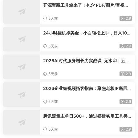
开源宝藏工具箱来了！包含 PDF/图片/音视频/
AI/文本 等 20+ 工具，完全离线免费使用 tool
knit-desktop
5天前
2.9
24小时挂机挣美金，小白轻松上手，日入100
0+
5天前
2.9
2026AI时代服务增长力实战课-无水印｜五力
模型三维心法教学，破解门店客源流失低价内
卷实现长效业绩增长
5天前
2.9
2026企业短视频拓客指南：聚焦老板IP底层逻
辑，爆款文案镜头实操，打通公域引流私域成
交完整获客链路
5天前
2.9
腾讯流量主单日500+，通过搭建实用工具类小
程序，达到稳定躺赚腾讯广告收益
5天前
2.9