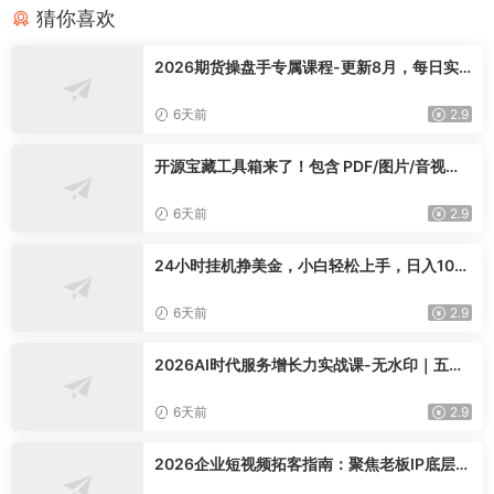
猜你喜欢
2026期货操盘手专属课程-更新8月，每日实
时行情复盘，适配短线玩家打造成熟交易模式
6天前
2.9
开源宝藏工具箱来了！包含 PDF/图片/音视频/
AI/文本 等 20+ 工具，完全离线免费使用 tool
knit-desktop
6天前
2.9
24小时挂机挣美金，小白轻松上手，日入100
0+
6天前
2.9
2026AI时代服务增长力实战课-无水印｜五力
模型三维心法教学，破解门店客源流失低价内
卷实现长效业绩增长
6天前
2.9
2026企业短视频拓客指南：聚焦老板IP底层逻
辑，爆款文案镜头实操，打通公域引流私域成