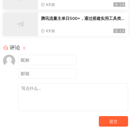
交完整获客链路
6天前
2.9
腾讯流量主单日500+，通过搭建实用工具类小
程序，达到稳定躺赚腾讯广告收益
6天前
2.9
评论
0
提交