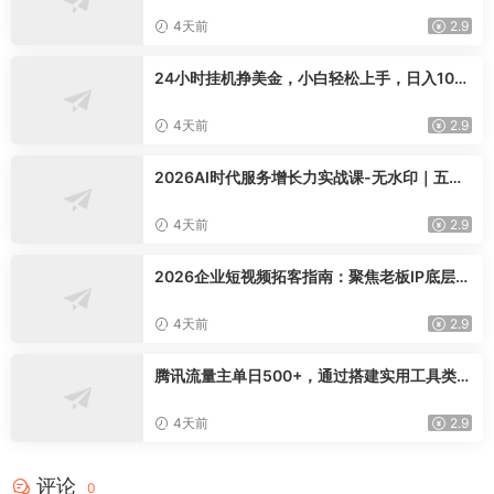
AI/文本 等 20+ 工具，完全离线免费使用 tool
knit-desktop
4天前
2.9
24小时挂机挣美金，小白轻松上手，日入100
0+
4天前
2.9
2026AI时代服务增长力实战课-无水印｜五力
模型三维心法教学，破解门店客源流失低价内
卷实现长效业绩增长
4天前
2.9
2026企业短视频拓客指南：聚焦老板IP底层逻
辑，爆款文案镜头实操，打通公域引流私域成
交完整获客链路
4天前
2.9
腾讯流量主单日500+，通过搭建实用工具类小
程序，达到稳定躺赚腾讯广告收益
4天前
2.9
评论
0