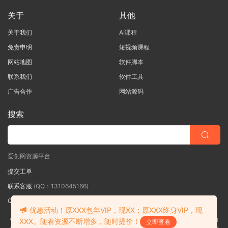
关于
其他
关于我们
AI课程
免责申明
短视频课程
网站地图
软件脚本
联系我们
软件工具
广告合作
网站源码
搜索
爱创网资源平台
提交工单
联系客服
(QQ：1310645166)
QQ群
（QQ群：467877152 验证: 爱创网）
优惠活动！原XXX包年VIP，现XX；原XXX终身VIP，现
©2018-2026爱创网网内容全部来自网络，版权争议与本站无关，如果您认为
XXX。随着资源不断增多，随时提价！
立即查看