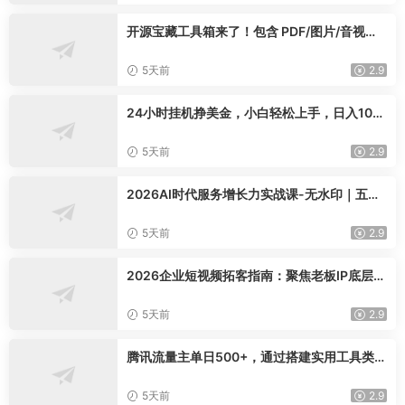
开源宝藏工具箱来了！包含 PDF/图片/音视频/
AI/文本 等 20+ 工具，完全离线免费使用 tool
knit-desktop
5天前
2.9
24小时挂机挣美金，小白轻松上手，日入100
0+
5天前
2.9
2026AI时代服务增长力实战课-无水印｜五力
模型三维心法教学，破解门店客源流失低价内
卷实现长效业绩增长
5天前
2.9
2026企业短视频拓客指南：聚焦老板IP底层逻
辑，爆款文案镜头实操，打通公域引流私域成
交完整获客链路
5天前
2.9
腾讯流量主单日500+，通过搭建实用工具类小
程序，达到稳定躺赚腾讯广告收益
5天前
2.9