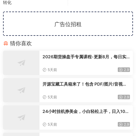
转化
广告位招租
猜你喜欢
2026期货操盘手专属课程-更新8月，每日实
时行情复盘，适配短线玩家打造成熟交易模式
5天前
2.9
开源宝藏工具箱来了！包含 PDF/图片/音视频/
AI/文本 等 20+ 工具，完全离线免费使用 tool
knit-desktop
5天前
2.9
24小时挂机挣美金，小白轻松上手，日入100
0+
5天前
2.9