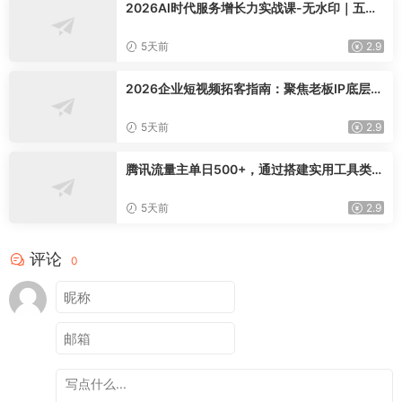
2026AI时代服务增长力实战课-无水印｜五力
模型三维心法教学，破解门店客源流失低价内
卷实现长效业绩增长
5天前
2.9
2026企业短视频拓客指南：聚焦老板IP底层逻
辑，爆款文案镜头实操，打通公域引流私域成
交完整获客链路
5天前
2.9
腾讯流量主单日500+，通过搭建实用工具类小
程序，达到稳定躺赚腾讯广告收益
5天前
2.9
评论
0