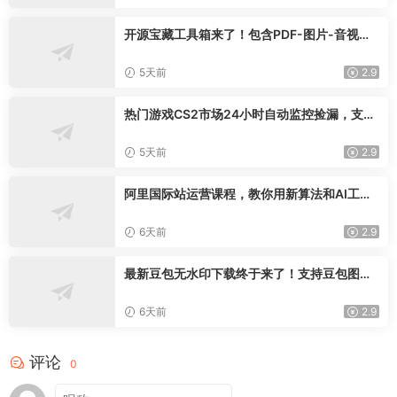
开源宝藏工具箱来了！包含PDF-图片-音视频-
AI-文本等20+工具，完全离线免费使用toolkn
it-desktop
5天前
2.9
热门游戏CS2市场24小时自动监控捡漏，支持
任何形式对数据进行验证，简单易上手，日入
300+【揭秘】
5天前
2.9
阿里国际站运营课程，教你用新算法和AI工
具，快速拉升金品店铺权重，抢占平台流量(更
新2026年08月)
6天前
2.9
最新豆包无水印下载终于来了！支持豆包图片
+视频，15秒视频配置本地账户管理及批量下
载，浏览器插件(更新08月)
6天前
2.9
评论
0