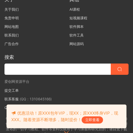
关于我们
AI课程
免责申明
短视频课程
网站地图
软件脚本
联系我们
软件工具
广告合作
网站源码
搜索
爱创网资源平台
提交工单
联系客服
(QQ：1310645166)
QQ群
（QQ群：467877152 验证: 爱创网）
优惠活动！原XXX包年VIP，现XX；原XXX终身VIP，现
©2018-2026爱创网网内容全部来自网络，版权争议与本站无关，如果您认为
XXX。随着资源不断增多，随时提价！
立即查看
侵犯了您的合法权益,请联系我们删除，并向所有持版权者致最深歉意！本站所
发布的一切学习教程、软件等资料仅限用于学习体验和研究目的；请自觉下载