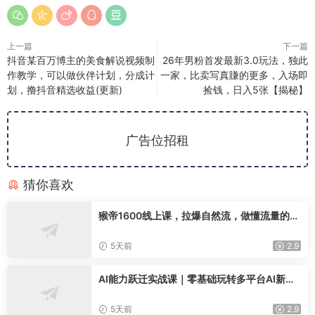
上一篇
下一篇
抖音某百万博主的美食解说视频制
26年男粉首发最新3.0玩法，独此
作教学，可以做伙伴计划，分成计
一家，比卖写真賺的更多，入场即
划，撸抖音精选收益(更新)
捡钱，日入5张【揭秘】
广告位招租
猜你喜欢
猴帝1600线上课，拉爆自然流，做懂流量的主
播，新规政策下，自然流破圈攻略【更新2608
02】
5天前
2.9
AI能力跃迁实战课｜零基础玩转多平台AI新范
式，工作流+智能体自动化全落地教学
5天前
2.9