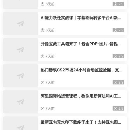
02】
6天前
2.9
AI能力跃迁实战课｜零基础玩转多平台AI新范
式，工作流+智能体自动化全落地教学
6天前
2.9
开源宝藏工具箱来了！包含PDF-图片-音视频-
AI-文本等20+工具，完全离线免费使用toolkn
it-desktop
7天前
2.9
热门游戏CS2市场24小时自动监控捡漏，支持
任何形式对数据进行验证，简单易上手，日入
300+【揭秘】
7天前
2.9
阿里国际站运营课程，教你用新算法和AI工
具，快速拉升金品店铺权重，抢占平台流量(更
新2026年08月)
7天前
2.9
最新豆包无水印下载终于来了！支持豆包图片
+视频，15秒视频配置本地账户管理及批量下