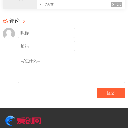
载，浏览器插件(更新08月)
7天前
2.9
评论
0
提交