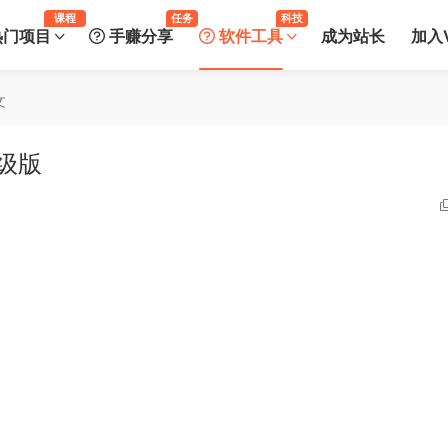
课程
任务
科技
热门项目
手赚分享
软件工具
成为站长
加入V
文
高级版