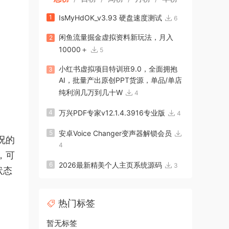
1
IsMyHdOK_v3.93 硬盘速度测试
6
闲鱼流量掘金虚拟资料新玩法，月入
2
10000＋
5
小红书虚拟项目特训班9.0，全面拥抱
3
AI，批量产出原创PPT货源，单品/单店
纯利润几万到几十W
4
4
万兴PDF专家v12.1.4.3916专业版
4
5
安卓Voice Changer变声器解锁会员
况的
4
，可
6
2026最新精美个人主页系统源码
3
状态
热门标签
暂无标签