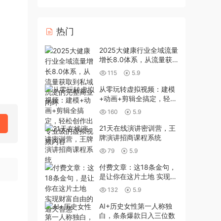
热门
2025大健康行业全域流量
增长8.0体系，从流量获
取到私域沉淀的完整商业
115
5.9
闭环
从零玩转虚拟视频：建模
+动画+剪辑全搞定，轻松
创作出专业级的虚拟视频
160
5.9
内容
21天在线演讲密训营，王
牌演讲招商课程系统
79
5.9
付费文章：这18条金句，
是让你在这片土地 实现财
富自由的通天智慧
132
5.9
AI+历史女性第一人称独
白，条条爆款日入三位数