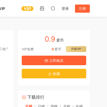
IP
登录
注册
0.9
爱币
推广
VIP免费
0
爱币
升级VIP
立即购买
收藏
下载排行
总榜
/
日榜
/
周榜
/
月榜
/
年榜