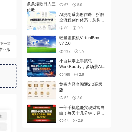
67
5.9
AI漫剧系统创作课：拆解
全流程创作体系，从构思
设计到剪辑合成新手轻松
80
9.9
出片
轻量虚拟机VirtualBox
v7.2.6
下一篇
.8专业版
132
5.9
小白从零上手腾讯
WorkBuddy，多场景AI办
公新范式实战，手把手教
169
2.9
你从0到1训练专属龙虾团
队
黄帝内经查阅通2.0高级
版
52
2.9
一部手机也能实现财富自
由！每天十几分钟，轻松
日入500+，长期稳定
44
2.9
【揭秘】