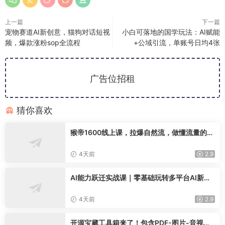
上一篇
下一篇
宠物赛道AI新创意，猫狗对话短视
小白可落地的国学玩法：AI赋能
频，爆款涨粉sop全流程
+公域引流，单账号日均4张
广告位招租
猜你喜欢
猴帝1600线上课，拉爆自然流，做懂流量的主
播，新规政策下，自然流破圈攻略【更新2608
02】
4天前
2.9
AI能力跃迁实战课｜零基础玩转多平台AI新范
式，工作流+智能体自动化全落地教学
4天前
2.9
开源宝藏工具箱来了！包含PDF-图片-音视频-