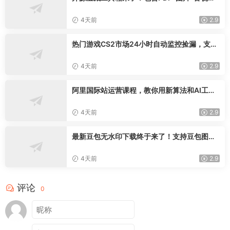
AI-文本等20+工具，完全离线免费使用toolkn
it-desktop
4天前
2.9
热门游戏CS2市场24小时自动监控捡漏，支持
任何形式对数据进行验证，简单易上手，日入
300+【揭秘】
4天前
2.9
阿里国际站运营课程，教你用新算法和AI工
具，快速拉升金品店铺权重，抢占平台流量(更
新2026年08月)
4天前
2.9
最新豆包无水印下载终于来了！支持豆包图片
+视频，15秒视频配置本地账户管理及批量下
载，浏览器插件(更新08月)
4天前
2.9
评论
0