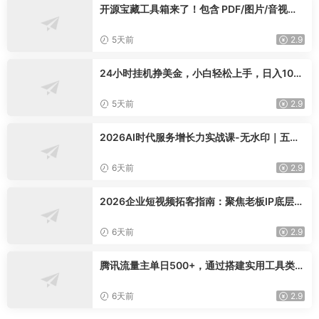
开源宝藏工具箱来了！包含 PDF/图片/音视频/
AI/文本 等 20+ 工具，完全离线免费使用 tool
knit-desktop
5天前
2.9
24小时挂机挣美金，小白轻松上手，日入100
0+
5天前
2.9
2026AI时代服务增长力实战课-无水印｜五力
模型三维心法教学，破解门店客源流失低价内
卷实现长效业绩增长
6天前
2.9
2026企业短视频拓客指南：聚焦老板IP底层逻
辑，爆款文案镜头实操，打通公域引流私域成
交完整获客链路
6天前
2.9
腾讯流量主单日500+，通过搭建实用工具类小
程序，达到稳定躺赚腾讯广告收益
6天前
2.9