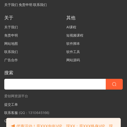
关于我们
免责申明
联系我们
关于
其他
关于我们
AI课程
免责申明
短视频课程
网站地图
软件脚本
联系我们
软件工具
广告合作
网站源码
搜索
爱创网资源平台
提交工单
联系客服
(QQ：1310645166)
QQ群
（QQ群：467877152 验证: 爱创网）
优惠活动！原XXX包年VIP，现XX；原XXX终身VIP，现