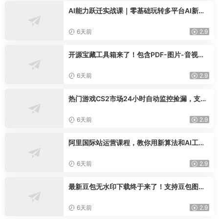
AI能力跃迁实战课｜零基础玩转多平台AI新范
式，工作流+智能体自动化全落地教学
6天前
2.9
开源宝藏工具箱来了！包含PDF-图片-音视频-
AI-文本等20+工具，完全离线免费使用toolkn
it-desktop
6天前
2.9
热门游戏CS2市场24小时自动监控捡漏，支持
任何形式对数据进行验证，简单易上手，日入
300+【揭秘】
6天前
2.9
阿里国际站运营课程，教你用新算法和AI工
具，快速拉升金品店铺权重，抢占平台流量(更
新2026年08月)
6天前
2.9
最新豆包无水印下载终于来了！支持豆包图片
+视频，15秒视频配置本地账户管理及批量下
载，浏览器插件(更新08月)
6天前
2.9