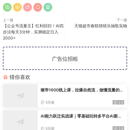
上一篇
下一篇
【公众号流量主】红利回归！AI四
天猫超市春联猜猜乐抽取实物
步法每天3分钟，实测稳定日入
2000+
广告位招租
猜你喜欢
猴帝1600线上课，拉爆自然流，做懂流量的主
播，新规政策下，自然流破圈攻略【更新2608
02】
5天前
2.9
AI能力跃迁实战课｜零基础玩转多平台AI新范
式，工作流+智能体自动化全落地教学
5天前
2.9