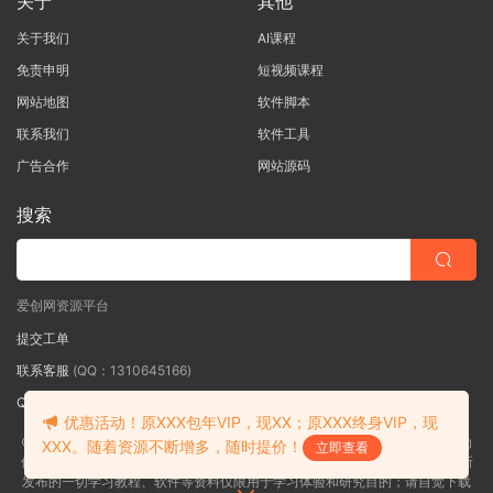
关于
其他
关于我们
AI课程
免责申明
短视频课程
网站地图
软件脚本
联系我们
软件工具
广告合作
网站源码
搜索
爱创网资源平台
提交工单
联系客服
(QQ：1310645166)
QQ群
（QQ群：467877152 验证: 爱创网）
优惠活动！原XXX包年VIP，现XX；原XXX终身VIP，现
©2018-2026爱创网网内容全部来自网络，版权争议与本站无关，如果您认为
XXX。随着资源不断增多，随时提价！
立即查看
侵犯了您的合法权益,请联系我们删除，并向所有持版权者致最深歉意！本站所
发布的一切学习教程、软件等资料仅限用于学习体验和研究目的；请自觉下载