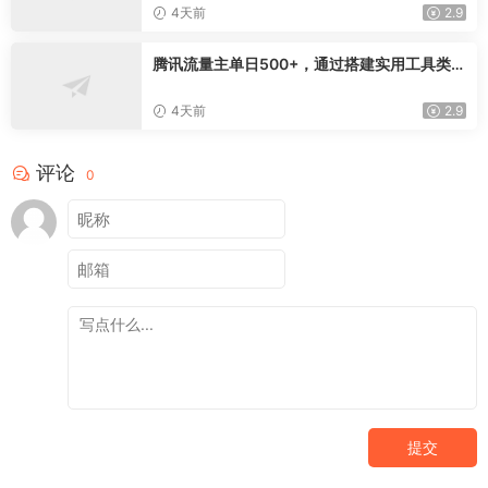
交完整获客链路
4天前
2.9
腾讯流量主单日500+，通过搭建实用工具类小
程序，达到稳定躺赚腾讯广告收益
4天前
2.9
评论
0
提交