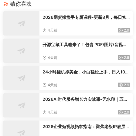
猜你喜欢
2026期货操盘手专属课程-更新8月，每日实
时行情复盘，适配短线玩家打造成熟交易模式
4天前
2.9
开源宝藏工具箱来了！包含 PDF/图片/音视频/
AI/文本 等 20+ 工具，完全离线免费使用 tool
knit-desktop
4天前
2.9
24小时挂机挣美金，小白轻松上手，日入100
0+
4天前
2.9
2026AI时代服务增长力实战课-无水印｜五力
模型三维心法教学，破解门店客源流失低价内
卷实现长效业绩增长
4天前
2.9
2026企业短视频拓客指南：聚焦老板IP底层逻
辑，爆款文案镜头实操，打通公域引流私域成