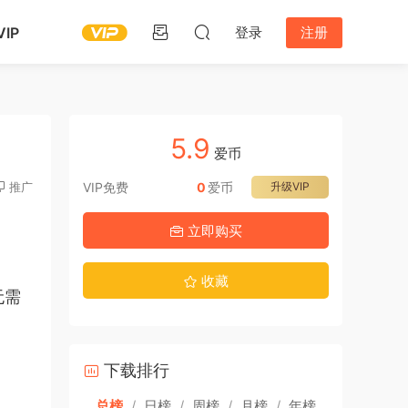
IP
登录
注册
5.9
爱币
推广
VIP免费
0
爱币
升级VIP
立即购买
收藏
无需
下载排行
总榜
/
日榜
/
周榜
/
月榜
/
年榜