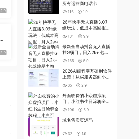
心
所有运营商电话卡
失低
2.9
116
1.9
26年快手无人直播3.0升
级玩法，低成本高回报，
月入2w+
131
9.9
过
达到
最新全自动抖音无人直播
挂G项目，日入2k+ 包落
2.9
地暴力撸金，小白可做
165
5.9
【揭秘】
2026AI编程零基础到软件
上架！从买服务器到小程
序发布，普通人也能做出
65
2.9
自己的软件
外面收费的小众虚拟项
目，小红书生日涂鸦全教
程，小白可做，一天收益
109
5.9
单号50-2张
域名售卖页源码
32
1.9