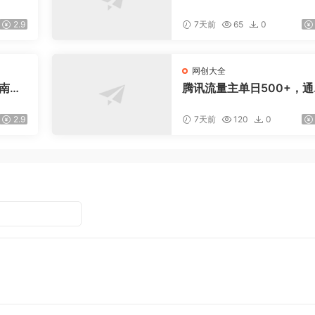
课-无水印｜五力模型三维
法教学，破解门店客源流
2.9
7天前
65
0
价内卷实现长效业绩增长
网创大全
指南：
腾讯流量主单日500+，通
爆款文
搭建实用工具类小程序，
引流私
稳定躺赚腾讯广告收益
2.9
7天前
120
0