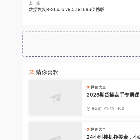
上一篇
数据恢复R-Studio v9.5.191686便携版
猜你喜欢
网创大全
2026期货操盘手专属课
新8月，每日实时行情复
适配短线玩家打造成熟
6天前
60
0
式
网创大全
24小时挂机挣美金，小