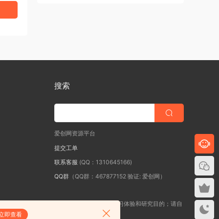
搜索
爱创网资源平台
提交工单
联系客服
(QQ：1310645166)
QQ群
（QQ群：467877152 验证: 爱创网）
站所发布的一切学习教程、软件等资料仅限用于学习体验和研究目的；请自
立即查看