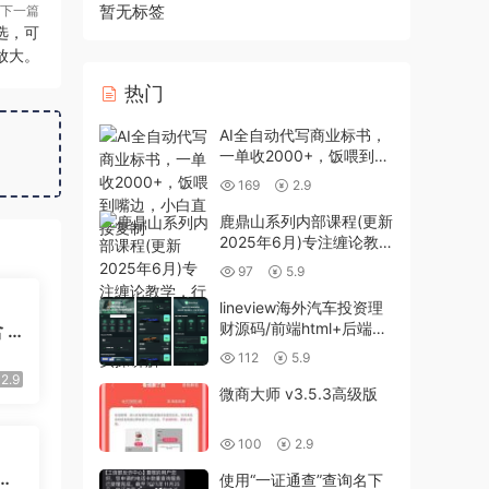
暂无标签
下一篇
选，可
放大。
热门
AI全自动代写商业标书，
一单收2000+，饭喂到嘴
边，小白直接复制
169
2.9
鹿鼎山系列内部课程(更新
2025年6月)专注缠论教
学，行情分析、学习答
97
5.9
疑、机会提示、实操讲解
lineview海外汽车投资理
财源码/前端html+后端
 P
PHP
 2
112
5.9
用
2.9
微商大师 v3.5.3高级版
100
2.9
战
使用“一证通查”查询名下