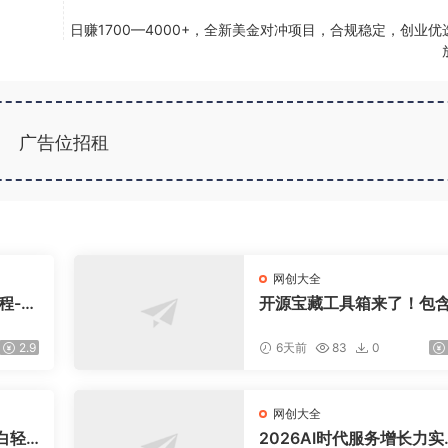
日赚1700—4000+，全新美金对冲项目，合规稳定，创业优
广告位招租
网创大全
程-更
开源宝藏工具箱来了！包含
盘，
DF/图片/音视频/AI/文本 等
交易模
0+ 工具，完全离线免费使
2.9
6天前
83
0
toolknit-desktop
网创大全
白轻
2026AI时代服务增长力实