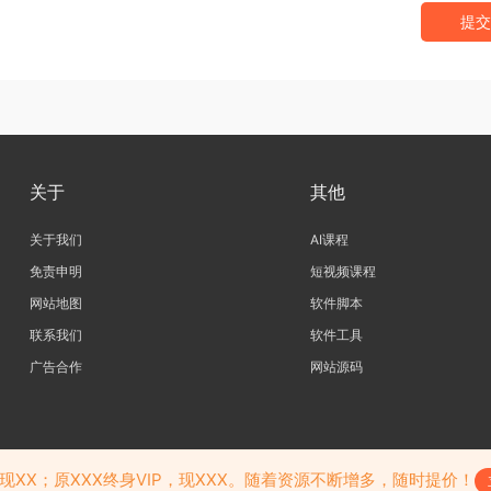
提交
关于
其他
关于我们
AI课程
免责申明
短视频课程
网站地图
软件脚本
联系我们
软件工具
广告合作
网站源码
，如果您认为侵犯了您的合法权益,请联系我们删除，并向所有持版权者致最深歉意！本
觉下载后24小时内删除，如果您喜欢该资料，请支持正版！
，现XX；原XXX终身VIP，现XXX。随着资源不断增多，随时提价！