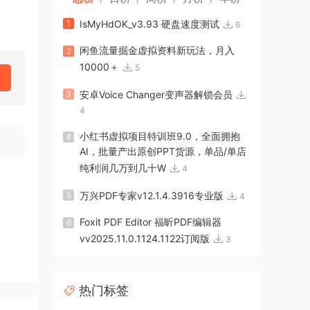
1
IsMyHdOK_v3.93 硬盘速度测试
6
闲鱼流量掘金虚拟资料新玩法，月入
2
10000＋
5
3
安卓Voice Changer变声器解锁会员
4
小红书虚拟项目特训班9.0，全面拥抱
4
AI，批量产出原创PPT货源，单品/单店
纯利润几万到几十W
4
5
万兴PDF专家v12.1.4.3916专业版
4
Foxit PDF Editor 福昕PDF编辑器
6
vv2025.11.0.1124.1122订阅版
3
热门标签