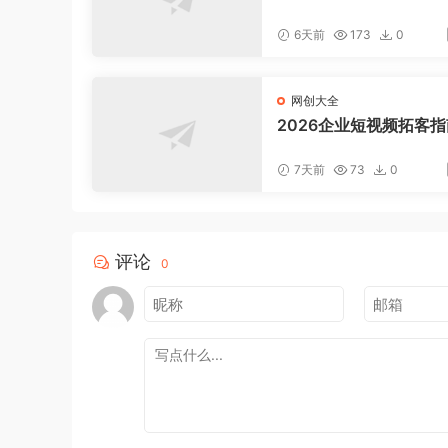
松上手，日入1000+
6天前
173
0
网创大全
2026企业短视频拓客
聚焦老板IP底层逻辑，
案镜头实操，打通公域
7天前
73
0
域成交完整获客链路
评论
0