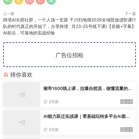
上一篇
下一篇
跨境AI头部社群，一个人顶一支团
千川扫地僧2026全域投放进阶课(1
队的时代真正的开始了，分享跨境
月23-25号线下课)【音频+字幕】
AI前沿，可落地的实战经验
广告位招租
猜你喜欢
猴帝1600线上课，拉爆自然流，做懂流量的主
播，新规政策下，自然流破圈攻略【更新2608
02】
3天前
2.9
AI能力跃迁实战课｜零基础玩转多平台AI新范
式，工作流+智能体自动化全落地教学
3天前
2.9