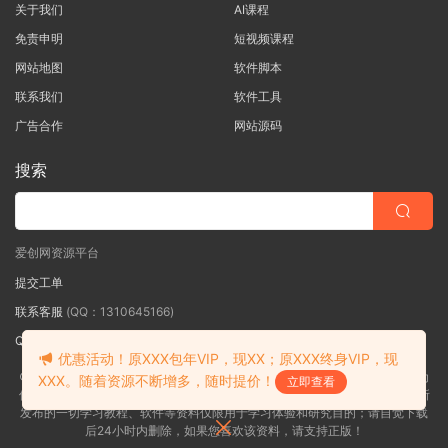
关于我们
AI课程
免责申明
短视频课程
网站地图
软件脚本
联系我们
软件工具
广告合作
网站源码
搜索
爱创网资源平台
提交工单
联系客服
(QQ：1310645166)
QQ群
（QQ群：467877152 验证: 爱创网）
优惠活动！原XXX包年VIP，现XX；原XXX终身VIP，现
©2018-2026爱创网网内容全部来自网络，版权争议与本站无关，如果您认为
XXX。随着资源不断增多，随时提价！
立即查看
侵犯了您的合法权益,请联系我们删除，并向所有持版权者致最深歉意！本站所
发布的一切学习教程、软件等资料仅限用于学习体验和研究目的；请自觉下载
后24小时内删除，如果您喜欢该资料，请支持正版！