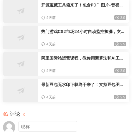
开源宝藏工具箱来了！包含PDF-图片-音视频-
AI-文本等20+工具，完全离线免费使用toolkn
it-desktop
4天前
2.9
热门游戏CS2市场24小时自动监控捡漏，支持
任何形式对数据进行验证，简单易上手，日入
300+【揭秘】
4天前
2.9
阿里国际站运营课程，教你用新算法和AI工
具，快速拉升金品店铺权重，抢占平台流量(更
新2026年08月)
4天前
2.9
最新豆包无水印下载终于来了！支持豆包图片
+视频，15秒视频配置本地账户管理及批量下
载，浏览器插件(更新08月)
4天前
2.9
评论
0