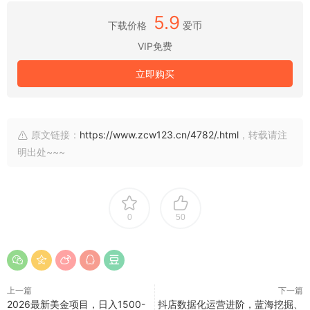
5.9
下载价格
爱币
VIP免费
立即购买
原文链接：
https://www.zcw123.cn/4782/.html
，转载请注
明出处~~~
0
50
上一篇
下一篇
2026最新美金项目，日入1500-
抖店数据化运营进阶，蓝海挖掘、