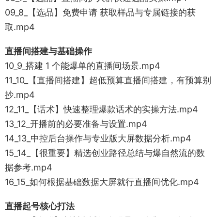
09_8_【选品】免费申请 获取样品与专属链接的获
取.mp4
直播间搭建与基础操作
10_9_搭建 1 个能爆单的直播间场景.mp4
11_10_【直播间搭建】超低预算直播间搭建，有预算别
抄.mp4
12_11_【话术】快速整理爆款话术的实操方法.mp4
13_12_开播前的必要准备与设置.mp4
14_13_中控后台操作与专业版大屏数据分析.mp4
15_14_【很重要】精选创业路径总结与爆自然流的数
据参考.mp4
16_15_如何根据基础数据大屏就行直播间优化.mp4
直播起号核心打法