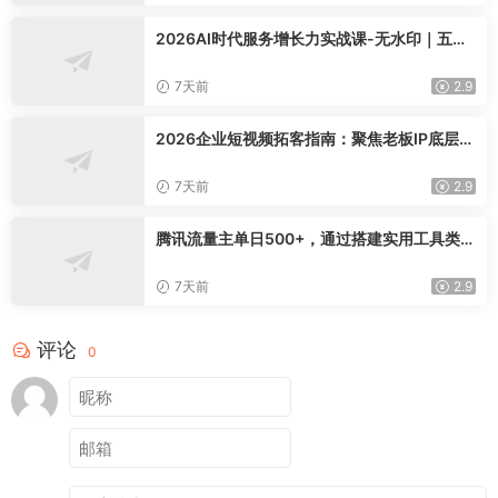
2026AI时代服务增长力实战课-无水印｜五力
模型三维心法教学，破解门店客源流失低价内
卷实现长效业绩增长
7天前
2.9
2026企业短视频拓客指南：聚焦老板IP底层逻
辑，爆款文案镜头实操，打通公域引流私域成
交完整获客链路
7天前
2.9
腾讯流量主单日500+，通过搭建实用工具类小
程序，达到稳定躺赚腾讯广告收益
7天前
2.9
评论
0