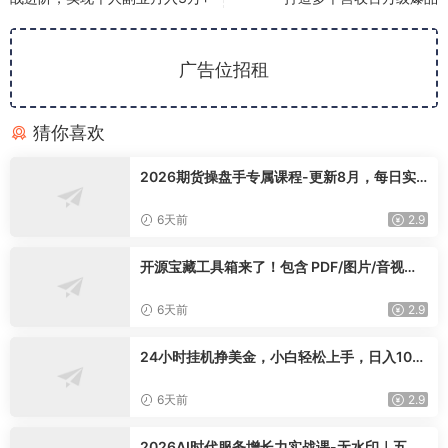
广告位招租
猜你喜欢
2026期货操盘手专属课程-更新8月，每日实
时行情复盘，适配短线玩家打造成熟交易模式
6天前
2.9
开源宝藏工具箱来了！包含 PDF/图片/音视频/
AI/文本 等 20+ 工具，完全离线免费使用 tool
knit-desktop
6天前
2.9
24小时挂机挣美金，小白轻松上手，日入100
0+
6天前
2.9
2026AI时代服务增长力实战课-无水印｜五力