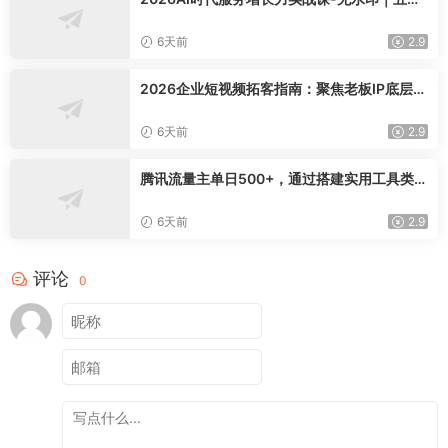
模型三维心法教学，破解门店客源流失低价内
卷实现长效业绩增长
6天前
2.9
2026企业短视频拓客指南：聚焦老板IP底层逻
辑，爆款文案镜头实操，打通公域引流私域成
交完整获客链路
6天前
2.9
腾讯流量主单日500+，通过搭建实用工具类小
程序，达到稳定躺赚腾讯广告收益
6天前
2.9
评论
0