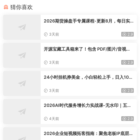
猜你喜欢
2026期货操盘手专属课程-更新8月，每日实
时行情复盘，适配短线玩家打造成熟交易模式
3天前
2.9
开源宝藏工具箱来了！包含 PDF/图片/音视频/
AI/文本 等 20+ 工具，完全离线免费使用 tool
knit-desktop
3天前
2.9
24小时挂机挣美金，小白轻松上手，日入100
0+
3天前
2.9
2026AI时代服务增长力实战课-无水印｜五力
模型三维心法教学，破解门店客源流失低价内
卷实现长效业绩增长
4天前
2.9
2026企业短视频拓客指南：聚焦老板IP底层逻
辑，爆款文案镜头实操，打通公域引流私域成