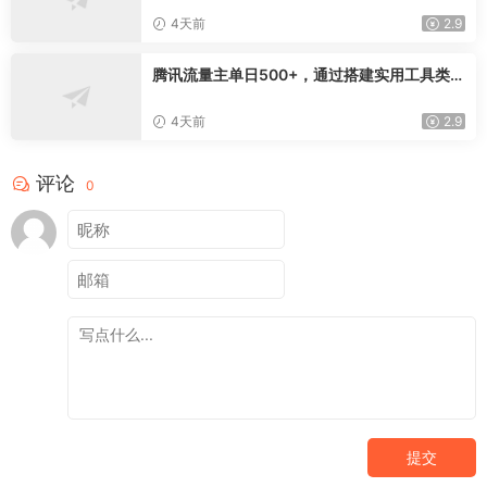
交完整获客链路
4天前
2.9
腾讯流量主单日500+，通过搭建实用工具类小
程序，达到稳定躺赚腾讯广告收益
4天前
2.9
评论
0
提交