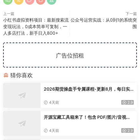
上一篇
下一篇
小红书虚拟资料项目：最新搜索流
公众号运营实战：从0到1的系统突
变现玩法，0成本简单可复制，一
围
人多店打法，新手日入800+
广告位招租
猜你喜欢
2026期货操盘手专属课程-更新8月，每日实
时行情复盘，适配短线玩家打造成熟交易模式
4天前
2.9
开源宝藏工具箱来了！包含 PDF/图片/音视频/
AI/文本 等 20+ 工具，完全离线免费使用 tool
knit-desktop
4天前
2.9