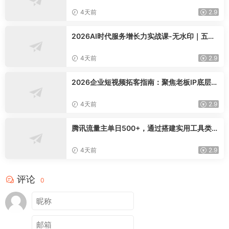
0+
4天前
2.9
2026AI时代服务增长力实战课-无水印｜五力
模型三维心法教学，破解门店客源流失低价内
卷实现长效业绩增长
4天前
2.9
2026企业短视频拓客指南：聚焦老板IP底层逻
辑，爆款文案镜头实操，打通公域引流私域成
交完整获客链路
4天前
2.9
腾讯流量主单日500+，通过搭建实用工具类小
程序，达到稳定躺赚腾讯广告收益
4天前
2.9
评论
0