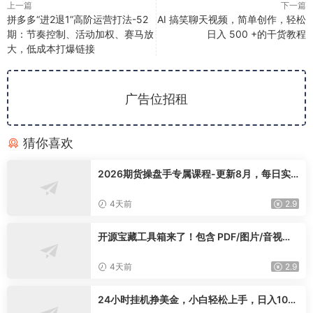
上一篇
下一篇
拼多多“进2退1”高阶运营打法-52
AI 搞笑聊天视频，简单创作，轻松
期：节奏控制、活动加权、赛马放
日入 500 +的干货教程
大，低成本打爆链接
广告位招租
猜你喜欢
2026期货操盘手专属课程-更新8月，每日实
时行情复盘，适配短线玩家打造成熟交易模式
4天前
2.9
开源宝藏工具箱来了！包含 PDF/图片/音视频/
AI/文本 等 20+ 工具，完全离线免费使用 tool
knit-desktop
4天前
2.9
24小时挂机挣美金，小白轻松上手，日入100