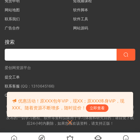
免责申明
短视频课程
网站地图
软件脚本
联系我们
软件工具
广告合作
网站源码
搜索
爱创网资源平台
提交工单
联系客服
(QQ：1310645166)
QQ群
（QQ群：467877152 验证: 爱创网）
优惠活动！原XXX包年VIP，现XX；原XXX终身VIP，现
©2018-2026爱创网网内容全部来自网络，版权争议与本站无关，如果您认为
XXX。随着资源不断增多，随时提价！
立即查看
侵犯了您的合法权益,请联系我们删除，并向所有持版权者致最深歉意！本站所
发布的一切学习教程、软件等资料仅限用于学习体验和研究目的；请自觉下载
后24小时内删除，如果您喜欢该资料，请支持正版！