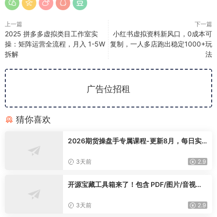
上一篇
下一篇
2025 拼多多虚拟类目工作室实
小红书虚拟资料新风口，0成本可
操：矩阵运营全流程，月入 1-5W
复制，一人多店跑出稳定1000+玩
拆解
法
广告位招租
猜你喜欢
2026期货操盘手专属课程-更新8月，每日实
时行情复盘，适配短线玩家打造成熟交易模式
3天前
2.9
开源宝藏工具箱来了！包含 PDF/图片/音视频/
AI/文本 等 20+ 工具，完全离线免费使用 tool
knit-desktop
3天前
2.9