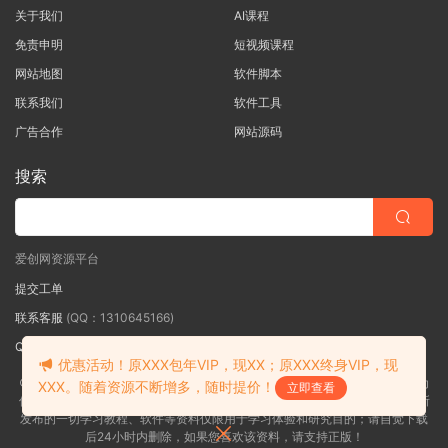
关于我们
AI课程
免责申明
短视频课程
网站地图
软件脚本
联系我们
软件工具
广告合作
网站源码
搜索
爱创网资源平台
提交工单
联系客服
(QQ：1310645166)
QQ群
（QQ群：467877152 验证: 爱创网）
优惠活动！原XXX包年VIP，现XX；原XXX终身VIP，现
©2018-2026爱创网网内容全部来自网络，版权争议与本站无关，如果您认为
XXX。随着资源不断增多，随时提价！
立即查看
侵犯了您的合法权益,请联系我们删除，并向所有持版权者致最深歉意！本站所
发布的一切学习教程、软件等资料仅限用于学习体验和研究目的；请自觉下载
后24小时内删除，如果您喜欢该资料，请支持正版！