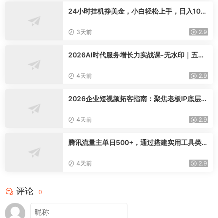
24小时挂机挣美金，小白轻松上手，日入100
0+
3天前
2.9
2026AI时代服务增长力实战课-无水印｜五力
模型三维心法教学，破解门店客源流失低价内
卷实现长效业绩增长
4天前
2.9
2026企业短视频拓客指南：聚焦老板IP底层逻
辑，爆款文案镜头实操，打通公域引流私域成
交完整获客链路
4天前
2.9
腾讯流量主单日500+，通过搭建实用工具类小
程序，达到稳定躺赚腾讯广告收益
4天前
2.9
评论
0