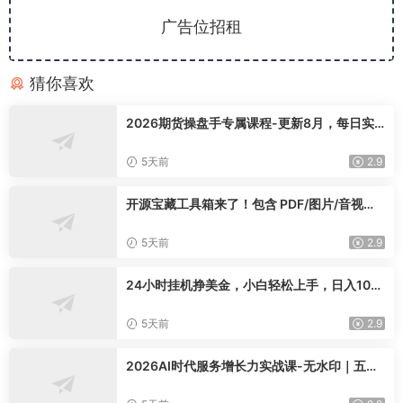
广告位招租
猜你喜欢
2026期货操盘手专属课程-更新8月，每日实
时行情复盘，适配短线玩家打造成熟交易模式
5天前
2.9
开源宝藏工具箱来了！包含 PDF/图片/音视频/
AI/文本 等 20+ 工具，完全离线免费使用 tool
knit-desktop
5天前
2.9
24小时挂机挣美金，小白轻松上手，日入100
0+
5天前
2.9
2026AI时代服务增长力实战课-无水印｜五力
模型三维心法教学，破解门店客源流失低价内
卷实现长效业绩增长