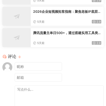
5天前
2.9
2026企业短视频拓客指南：聚焦老板IP底层逻
辑，爆款文案镜头实操，打通公域引流私域成
交完整获客链路
5天前
2.9
腾讯流量主单日500+，通过搭建实用工具类小
程序，达到稳定躺赚腾讯广告收益
5天前
2.9
评论
0