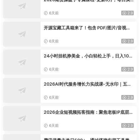
时行情复盘，适配短线玩家打造成熟交易模式
6天前
2.9
开源宝藏工具箱来了！包含 PDF/图片/音视频/
AI/文本 等 20+ 工具，完全离线免费使用 tool
knit-desktop
6天前
2.9
24小时挂机挣美金，小白轻松上手，日入100
0+
6天前
2.9
2026AI时代服务增长力实战课-无水印｜五力
模型三维心法教学，破解门店客源流失低价内
卷实现长效业绩增长
6天前
2.9
2026企业短视频拓客指南：聚焦老板IP底层逻
辑，爆款文案镜头实操，打通公域引流私域成
交完整获客链路
6天前
2.9