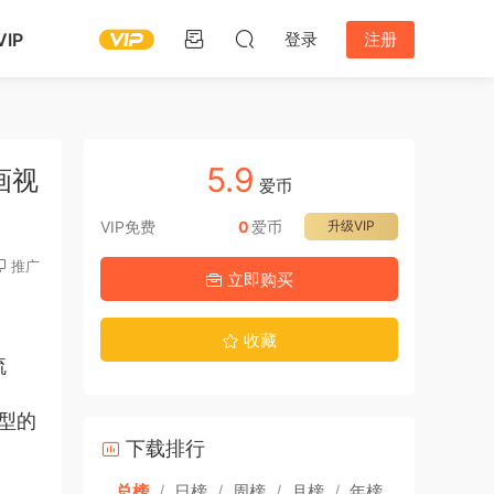
IP
登录
注册
5.9
画视
爱币
VIP免费
0
爱币
升级VIP
推广
立即购买
收藏
流
型的
下载排行
总榜
/
日榜
/
周榜
/
月榜
/
年榜