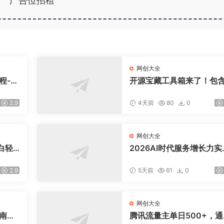
广告位招租
网创大全
程-更
开源宝藏工具箱来了！包含
盘，
DF/图片/音视频/AI/文本 等
交易模
0+ 工具，完全离线免费使
2.9
4天前
80
0
toolknit-desktop
网创大全
白轻
2026AI时代服务增长力实
课-无水印｜五力模型三维
法教学，破解门店客源流
2.9
5天前
61
0
价内卷实现长效业绩增长
网创大全
指南：
腾讯流量主单日500+，通