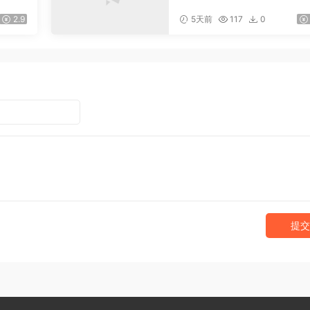
爆款文
搭建实用工具类小程序，
引流私
稳定躺赚腾讯广告收益
2.9
5天前
117
0
提交