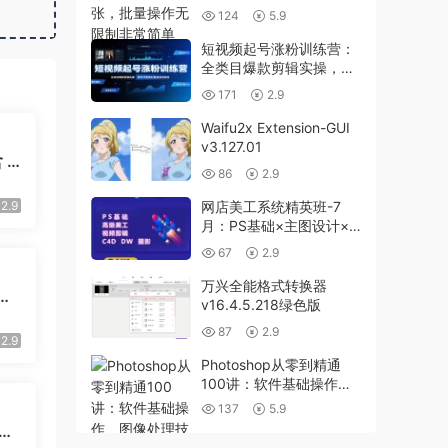
非常简单
124
5.9
短视频起号涨粉训练营：
全类目爆款剪辑实操，账
号节奏规划复盘落地教程
171
2.9
Waifu2x Extension-GUI
v3.127.01
 P
86
2.9
 2
用
2.9
网店美工系统精英班-7
月：PS基础×主图设计×
海报实战×详情页×首页装
67
2.9
修×产品修图×视频剪辑×
人像精修。
万兴全能格式转换器
战
v16.4.5.218绿色版
心
87
2.9
失低
2.9
Photoshop从零到精通
100讲：软件基础操作、
图像处理技术、高级功能
137
5.9
应用
过