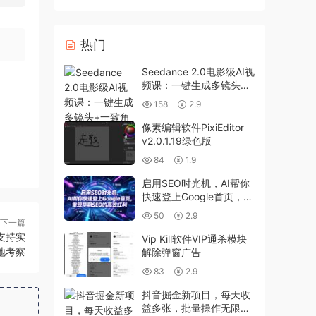
热门
Seedance 2.0电影级AI视
频课：一键生成多镜头
+一致角色+音频叙事
158
2.9
像素编辑软件PixiEditor
v2.0.1.19绿色版
84
1.9
启用SEO时光机，AI帮你
快速登上Google首页，重
现早期SEO的高效红利
50
2.9
下一篇
【原创双语字幕】
支持实
Vip Kill软件VIP通杀模块
地考察
解除弹窗广告
83
2.9
抖音掘金新项目，每天收
益多张，批量操作无限制