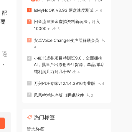
1
IsMyHdOK_v3.93 硬盘速度测试
6
、配
需要
闲鱼流量掘金虚拟资料新玩法，月入
2
10000＋
5
3
安卓Voice Changer变声器解锁会员
4
。通
小红书虚拟项目特训班9.0，全面拥抱
4
础，
AI，批量产出原创PPT货源，单品/单店
纯利润几万到几十W
4
5
万兴PDF专家v12.1.4.3916专业版
4
6
凤凰鸣潮纯净版1.1睡眠软件
3
热门标签
暂无标签