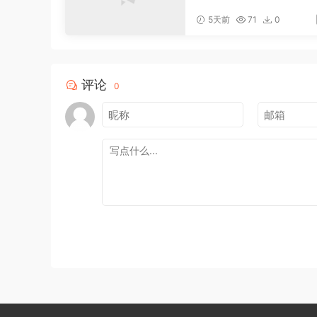
聚焦老板IP底层逻辑，
案镜头实操，打通公域
5天前
71
0
域成交完整获客链路
评论
0