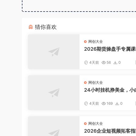
猜你喜欢
网创大全
2026期货操盘手专属课
新8月，每日实时行情复
适配短线玩家打造成熟
4天前
56
0
式
网创大全
24小时挂机挣美金，小
松上手，日入1000+
4天前
169
0
网创大全
2026企业短视频拓客