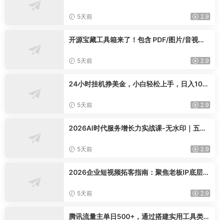
时行情复盘，适配短线玩家打造成熟交易模式
5天前
2.9
开源宝藏工具箱来了！包含 PDF/图片/音视频/
AI/文本 等 20+ 工具，完全离线免费使用 tool
knit-desktop
5天前
2.9
24小时挂机挣美金，小白轻松上手，日入100
0+
5天前
2.9
2026AI时代服务增长力实战课-无水印｜五力
模型三维心法教学，破解门店客源流失低价内
卷实现长效业绩增长
5天前
2.9
2026企业短视频拓客指南：聚焦老板IP底层逻
辑，爆款文案镜头实操，打通公域引流私域成
交完整获客链路
5天前
2.9
腾讯流量主单日500+，通过搭建实用工具类小