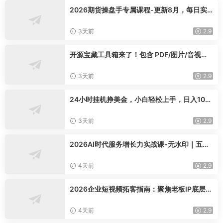
2026期货操盘手专属课程-更新8月，每日实
时行情复盘，适配短线玩家打造成熟交易模式
3天前
2.9
开源宝藏工具箱来了！包含 PDF/图片/音视频/
AI/文本 等 20+ 工具，完全离线免费使用 tool
knit-desktop
3天前
2.9
24小时挂机挣美金，小白轻松上手，日入100
0+
3天前
2.9
2026AI时代服务增长力实战课-无水印｜五力
模型三维心法教学，破解门店客源流失低价内
卷实现长效业绩增长
4天前
2.9
2026企业短视频拓客指南：聚焦老板IP底层逻
辑，爆款文案镜头实操，打通公域引流私域成
交完整获客链路
4天前
2.9