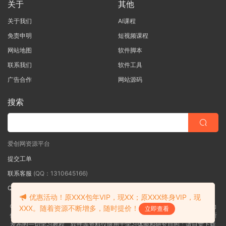
关于
其他
关于我们
AI课程
免责申明
短视频课程
网站地图
软件脚本
联系我们
软件工具
广告合作
网站源码
搜索
爱创网资源平台
提交工单
联系客服
(QQ：1310645166)
QQ群
（QQ群：467877152 验证: 爱创网）
优惠活动！原XXX包年VIP，现XX；原XXX终身VIP，现
©2018-2026爱创网网内容全部来自网络，版权争议与本站无关，如果您认为
XXX。随着资源不断增多，随时提价！
立即查看
侵犯了您的合法权益,请联系我们删除，并向所有持版权者致最深歉意！本站所
发布的一切学习教程、软件等资料仅限用于学习体验和研究目的；请自觉下载