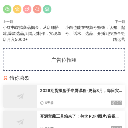
上一篇
下一篇
小红书虚拟商品掘金，从店铺搭
小白也能在视频号赚钱：认知、起
建,爆款选品,到笔记制作，实现单
号、话术、选品、开播到投放全链
店月入5000+
路运营
广告位招租
猜你喜欢
2026期货操盘手专属课程-更新8月，每日实
时行情复盘，适配短线玩家打造成熟交易模式
6天前
2.9
开源宝藏工具箱来了！包含 PDF/图片/音视频/
AI/文本 等 20+ 工具，完全离线免费使用 tool
knit-desktop