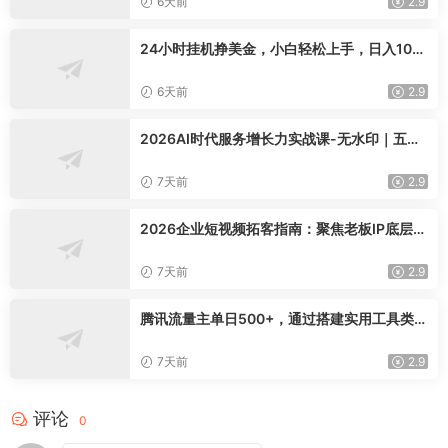
6天前
2.9
24小时挂机挣美金，小白轻松上手，日入100
0+
6天前
2.9
2026AI时代服务增长力实战课-无水印｜五力
模型三维心法教学，破解门店客源流失低价内
卷实现长效业绩增长
7天前
2.9
2026企业短视频拓客指南：聚焦老板IP底层逻
辑，爆款文案镜头实操，打通公域引流私域成
交完整获客链路
7天前
2.9
腾讯流量主单日500+，通过搭建实用工具类小
程序，达到稳定躺赚腾讯广告收益
7天前
2.9
评论
0