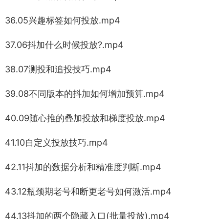
36.05兴趣标签如何投放.mp4
37.06抖加什么时候投放?.mp4
38.07测投和追投技巧.mp4
39.08不同版本的抖加如何增加预算.mp4
40.09随心推的叠加投放和梯度投放.mp4
41.10自定义投放技巧.mp4
42.11抖加的数据分析和精准度判断.mp4
43.12瓶颈期老号和断更老号如何激活.mp4
44.13抖加的两个隐藏入口(批量投放).mp4