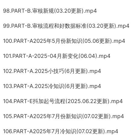
98.PART-B.审核新规(03.20更新).mp4
99.PART-B.审核流程和好数据标准(03.20更新).mp4
100.PART-A2025年5月份新知识(05.06更新).mp4
101.PART-A-2025-04月新变化(06.04).mp4
102.PART-A.2025小技巧(6月更新).mp4
103.PART-A.2025冷知识(6月更新).mp4
104.PART-E抖加起号流程(2025.06.22更新).mp4
105.PART-A2025年7月份新知识(07.02更新).mp4
106.PART-A2025年7月冷知识(07.02更新).mp4