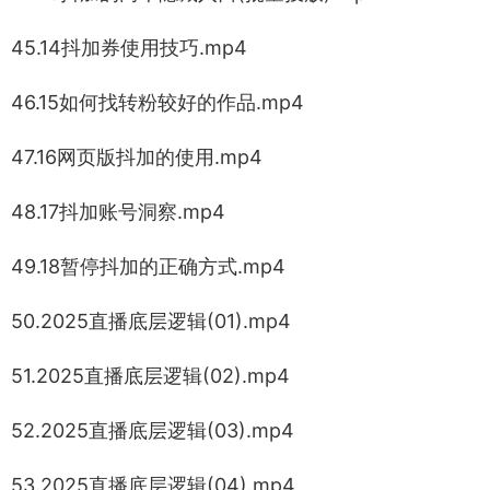
45.14抖加券使用技巧.mp4
46.15如何找转粉较好的作品.mp4
47.16网页版抖加的使用.mp4
48.17抖加账号洞察.mp4
49.18暂停抖加的正确方式.mp4
50.2025直播底层逻辑(01).mp4
51.2025直播底层逻辑(02).mp4
52.2025直播底层逻辑(03).mp4
53.2025直播底层逻辑(04).mp4