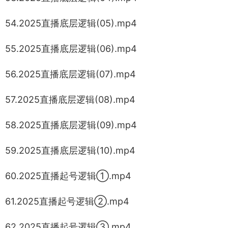
54.2025直播底层逻辑(05).mp4
55.2025直播底层逻辑(06).mp4
56.2025直播底层逻辑(07).mp4
57.2025直播底层逻辑(08).mp4
58.2025直播底层逻辑(09).mp4
59.2025直播底层逻辑(10).mp4
60.2025直播起号逻辑①.mp4
61.2025直播起号逻辑②.mp4
62.2025直播起号逻辑③.mp4