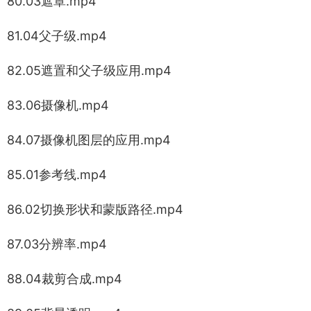
80.03遮罩.mp4
81.04父子级.mp4
82.05遮置和父子级应用.mp4
83.06摄像机.mp4
84.07摄像机图层的应用.mp4
85.01参考线.mp4
86.02切换形状和蒙版路径.mp4
87.03分辨率.mp4
88.04裁剪合成.mp4