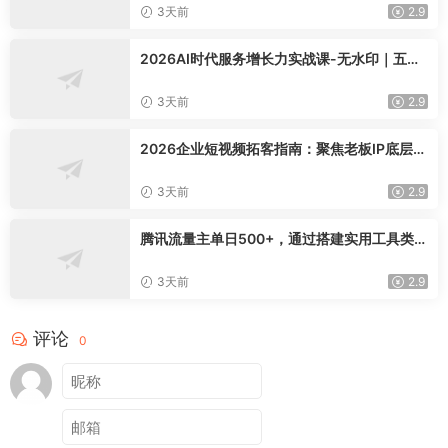
3天前
2.9
2026AI时代服务增长力实战课-无水印｜五力
模型三维心法教学，破解门店客源流失低价内
卷实现长效业绩增长
3天前
2.9
2026企业短视频拓客指南：聚焦老板IP底层逻
辑，爆款文案镜头实操，打通公域引流私域成
交完整获客链路
3天前
2.9
腾讯流量主单日500+，通过搭建实用工具类小
程序，达到稳定躺赚腾讯广告收益
3天前
2.9
评论
0