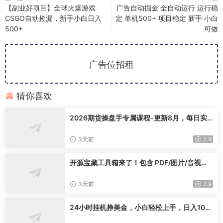
【副业好项目】全球火爆游戏
广告自动掘金 全自动运行 运行稳
CSGO自动捡漏，新手小白日入
定 单机500+ 项目稳定 新手 小白
500+
可做
广告位招租
猜你喜欢
2026期货操盘手专属课程-更新8月，每日实
时行情复盘，适配短线玩家打造成熟交易模式
3天前
2.9
开源宝藏工具箱来了！包含 PDF/图片/音视频/
AI/文本 等 20+ 工具，完全离线免费使用 tool
knit-desktop
3天前
2.9
24小时挂机挣美金，小白轻松上手，日入100
0+