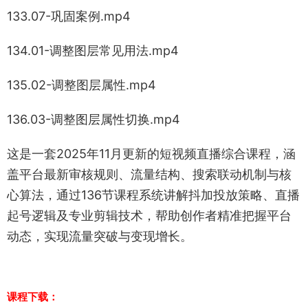
133.07-巩固案例.mp4
134.01-调整图层常见用法.mp4
135.02-调整图层属性.mp4
136.03-调整图层属性切换.mp4
这是一套2025年11月更新的短视频直播综合课程，涵
盖平台最新审核规则、流量结构、搜索联动机制与核
心算法，通过136节课程系统讲解抖加投放策略、直播
起号逻辑及专业剪辑技术，帮助创作者精准把握平台
动态，实现流量突破与变现增长。
课程下载：