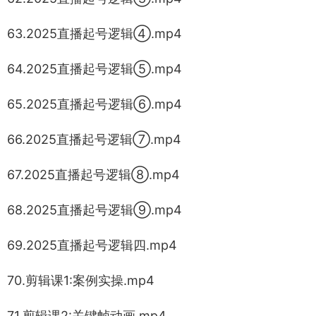
63.2025直播起号逻辑④.mp4
64.2025直播起号逻辑⑤.mp4
65.2025直播起号逻辑⑥.mp4
66.2025直播起号逻辑⑦.mp4
67.2025直播起号逻辑⑧.mp4
68.2025直播起号逻辑⑨.mp4
69.2025直播起号逻辑四.mp4
70.剪辑课1:案例实操.mp4
71.剪辑课2:关键帧动画.mp4