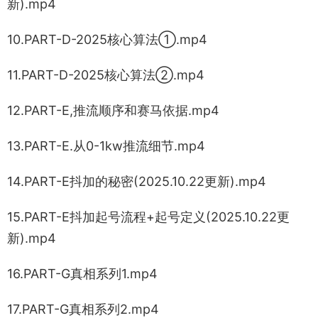
新).mp4
10.PART-D-2025核心算法①.mp4
11.PART-D-2025核心算法②.mp4
12.PART-E,推流顺序和赛马依据.mp4
13.PART-E.从0-1kw推流细节.mp4
14.PART-E抖加的秘密(2025.10.22更新).mp4
15.PART-E抖加起号流程+起号定义(2025.10.22更
新).mp4
16.PART-G真相系列1.mp4
17.PART-G真相系列2.mp4