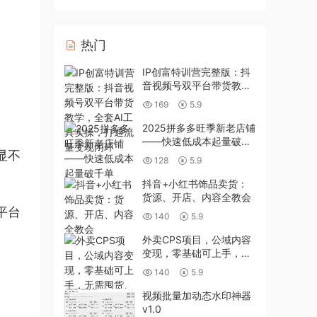
热门
IP创富特训营完整版：抖
音视频号双平台带货教
学，全套AI工具实操，打
169
5.9
通流量变现闭环
2025拼多多旺季新老店铺
——快速低成本起量破千
显不
单
128
5.9
抖音+小红书饰品卖货：
货源、开店、内容全教会
平台
140
5.9
外卖CPS项目，公域内容
变现，零基础可上手，无
需囤货、不用发货、不必
140
5.9
露脸、纯佣变现
视频批量加动态水印神器
v1.0