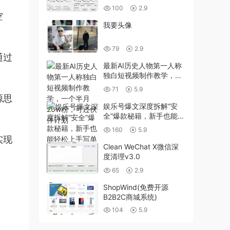
100
2.9
空
我要头像
79
2.9
通过
最新AI历史人物第一人称
独白短视频制作教学，一
个半月20w粉，可过伙伴
71
5.9
计划
源思
娱乐号爆文深度拆解“安
全”爆款秘籍，新手也能轻
松上手写单篇10万+
160
5.9
实现
Clean WeChat X微信深
度清理v3.0
65
2.9
ShopWind(免费开源
B2B2C商城系统)
104
5.9