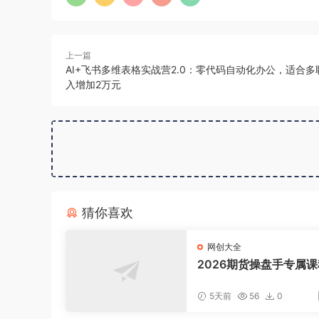
上一篇
AI+飞书多维表格实战营2.0：零代码自动化办公，适合
入增加2万元
猜你喜欢
网创大全
2026期货操盘手专属课
新8月，每日实时行情复
适配短线玩家打造成熟
5天前
56
0
式