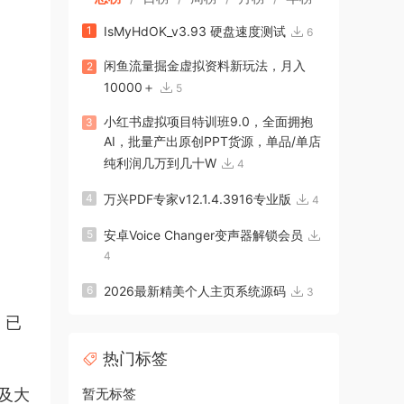
1
IsMyHdOK_v3.93 硬盘速度测试
6
闲鱼流量掘金虚拟资料新玩法，月入
2
10000＋
5
小红书虚拟项目特训班9.0，全面拥抱
3
AI，批量产出原创PPT货源，单品/单店
纯利润几万到几十W
4
4
万兴PDF专家v12.1.4.3916专业版
4
5
安卓Voice Changer变声器解锁会员
4
6
2026最新精美个人主页系统源码
3
，已
热门标签
及大
暂无标签