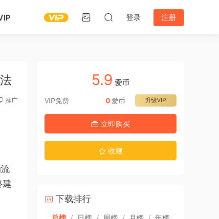
IP
登录
注册
5.9
玩法
爱币
推广
VIP免费
0
爱币
升级VIP
立即购买
收藏
物流
终建
下载排行
总榜
/
日榜
/
周榜
/
月榜
/
年榜