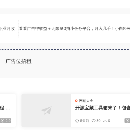
多职业月收
看看广告得收益＋无限量0撸小任务平台，月入几千！小白轻松
广告位招租
网创大全
程-更
开源宝藏工具箱来了！包含
盘，
DF/图片/音视频/AI/文本 等
交易模
0+ 工具，完全离线免费使
2.9
5天前
80
0
toolknit-desktop