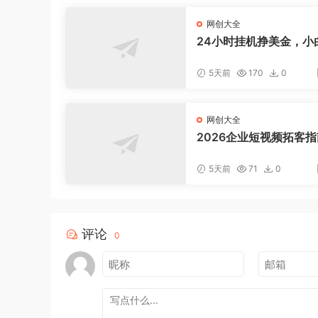
网创大全
24小时挂机挣美金，小
松上手，日入1000+
5天前
170
0
网创大全
2026企业短视频拓客
聚焦老板IP底层逻辑，
案镜头实操，打通公域
5天前
71
0
域成交完整获客链路
评论
0