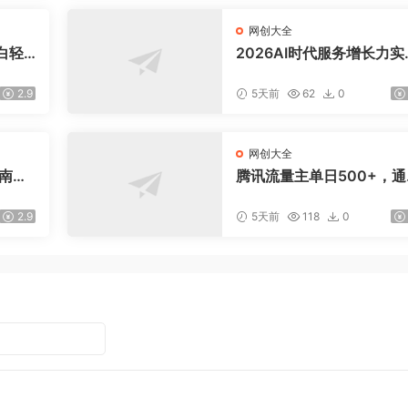
网创大全
白轻
2026AI时代服务增长力实
课-无水印｜五力模型三维
法教学，破解门店客源流
2.9
5天前
62
0
价内卷实现长效业绩增长
网创大全
指南：
腾讯流量主单日500+，通
爆款文
搭建实用工具类小程序，
引流私
稳定躺赚腾讯广告收益
2.9
5天前
118
0