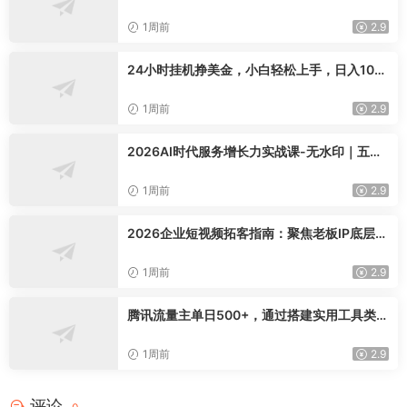
AI/文本 等 20+ 工具，完全离线免费使用 tool
knit-desktop
1周前
2.9
24小时挂机挣美金，小白轻松上手，日入100
0+
1周前
2.9
2026AI时代服务增长力实战课-无水印｜五力
模型三维心法教学，破解门店客源流失低价内
卷实现长效业绩增长
1周前
2.9
2026企业短视频拓客指南：聚焦老板IP底层逻
辑，爆款文案镜头实操，打通公域引流私域成
交完整获客链路
1周前
2.9
腾讯流量主单日500+，通过搭建实用工具类小
程序，达到稳定躺赚腾讯广告收益
1周前
2.9
评论