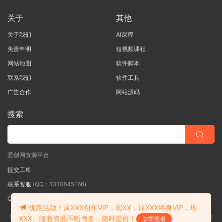
关于
其他
关于我们
AI课程
免责申明
短视频课程
网站地图
软件脚本
联系我们
软件工具
广告合作
网站源码
搜索
爱创网资源平台
提交工单
联系客服
(QQ：1310645166)
QQ群
（QQ群：467877152 验证: 爱创网）
优惠活动！原XXX包年VIP，现XX；原XXX终身VIP，现
©2018-2026爱创网网内容全部来自网络，版权争议与本站无关，如果您认为
XXX。随着资源不断增多，随时提价！
立即查看