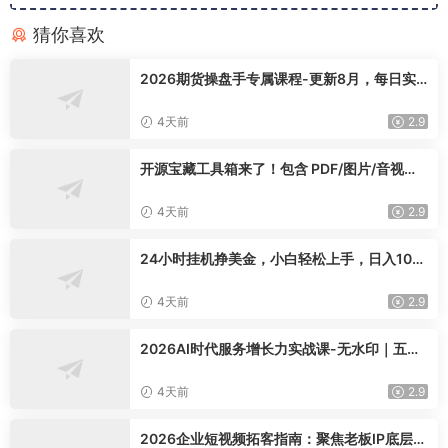
猜你喜欢
2026期货操盘手专属课程-更新8月，每日实
时行情复盘，适配短线玩家打造成熟交易模式
4天前
2.9
开源宝藏工具箱来了！包含 PDF/图片/音视频/
AI/文本 等 20+ 工具，完全离线免费使用 tool
knit-desktop
4天前
2.9
24小时挂机挣美金，小白轻松上手，日入100
0+
4天前
2.9
2026AI时代服务增长力实战课-无水印｜五力
模型三维心法教学，破解门店客源流失低价内
卷实现长效业绩增长
4天前
2.9
2026企业短视频拓客指南：聚焦老板IP底层逻