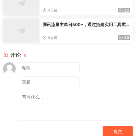
辑，爆款文案镜头实操，打通公域引流私域成
交完整获客链路
4天前
2.9
腾讯流量主单日500+，通过搭建实用工具类小
程序，达到稳定躺赚腾讯广告收益
4天前
2.9
评论
0
提交