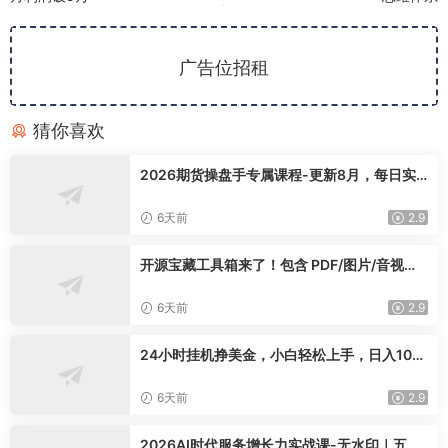
广告位招租
猜你喜欢
2026期货操盘手专属课程-更新8月，每日实
时行情复盘，适配短线玩家打造成熟交易模式
6天前
2.9
开源宝藏工具箱来了！包含 PDF/图片/音视频/
AI/文本 等 20+ 工具，完全离线免费使用 tool
knit-desktop
6天前
2.9
24小时挂机挣美金，小白轻松上手，日入100
0+
6天前
2.9
2026AI时代服务增长力实战课-无水印｜五力