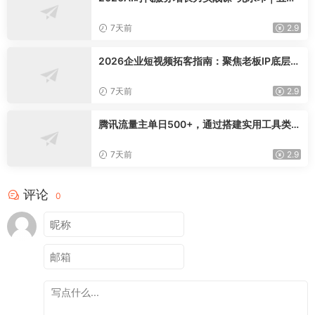
模型三维心法教学，破解门店客源流失低价内
卷实现长效业绩增长
7天前
2.9
2026企业短视频拓客指南：聚焦老板IP底层逻
辑，爆款文案镜头实操，打通公域引流私域成
交完整获客链路
7天前
2.9
腾讯流量主单日500+，通过搭建实用工具类小
程序，达到稳定躺赚腾讯广告收益
7天前
2.9
评论
0