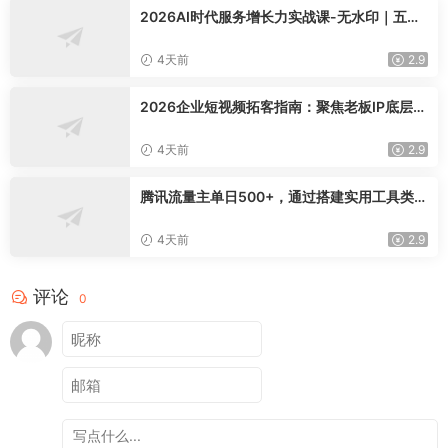
2026AI时代服务增长力实战课-无水印｜五力
模型三维心法教学，破解门店客源流失低价内
卷实现长效业绩增长
4天前
2.9
2026企业短视频拓客指南：聚焦老板IP底层逻
辑，爆款文案镜头实操，打通公域引流私域成
交完整获客链路
4天前
2.9
腾讯流量主单日500+，通过搭建实用工具类小
程序，达到稳定躺赚腾讯广告收益
4天前
2.9
评论
0