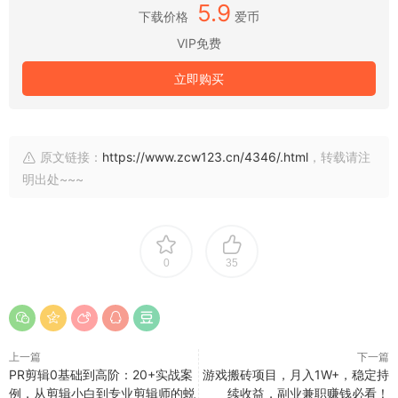
5.9
下载价格
爱币
VIP免费
立即购买
原文链接：
https://www.zcw123.cn/4346/.html
，转载请注
明出处~~~
0
35
上一篇
下一篇
PR剪辑0基础到高阶：20+实战案
游戏搬砖项目，月入1W+，稳定持
例，从剪辑小白到专业剪辑师的蜕
续收益，副业兼职赚钱必看！