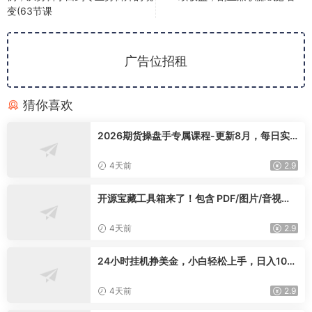
变(63节课
广告位招租
猜你喜欢
2026期货操盘手专属课程-更新8月，每日实
时行情复盘，适配短线玩家打造成熟交易模式
4天前
2.9
开源宝藏工具箱来了！包含 PDF/图片/音视频/
AI/文本 等 20+ 工具，完全离线免费使用 tool
knit-desktop
4天前
2.9
24小时挂机挣美金，小白轻松上手，日入100
0+
4天前
2.9