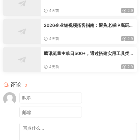
模型三维心法教学，破解门店客源流失低价内
卷实现长效业绩增长
4天前
2.9
2026企业短视频拓客指南：聚焦老板IP底层逻
辑，爆款文案镜头实操，打通公域引流私域成
交完整获客链路
4天前
2.9
腾讯流量主单日500+，通过搭建实用工具类小
程序，达到稳定躺赚腾讯广告收益
4天前
2.9
评论
0