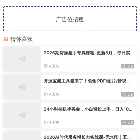
广告位招租
猜你喜欢
2026期货操盘手专属课程-更新8月，每日实
时行情复盘，适配短线玩家打造成熟交易模式
4天前
2.9
开源宝藏工具箱来了！包含 PDF/图片/音视频/
AI/文本 等 20+ 工具，完全离线免费使用 tool
knit-desktop
4天前
2.9
24小时挂机挣美金，小白轻松上手，日入100
0+
4天前
2.9
2026AI时代服务增长力实战课-无水印｜五力