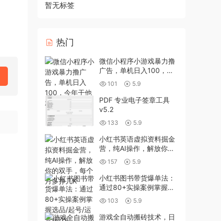
暂无标签
热门
微信小程序小游戏暴力撸
广告，单机日入100，今
年干他就完事了
101
5.9
PDF 专业电子签章工具
v5.2
133
5.9
小红书英语虚拟资料掘金
营，纯AI操作，解放你的
双手，每个月多挣几K
157
5.9
小红书图书带货爆单法：
通过80+实操案例掌握选
品/起号/运营/日均
103
5.9
1000+收益
游戏全自动搬砖技术，日