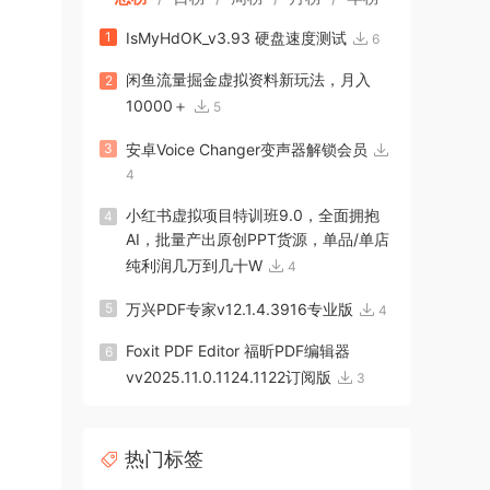
1
IsMyHdOK_v3.93 硬盘速度测试
6
闲鱼流量掘金虚拟资料新玩法，月入
2
10000＋
5
3
安卓Voice Changer变声器解锁会员
4
小红书虚拟项目特训班9.0，全面拥抱
4
AI，批量产出原创PPT货源，单品/单店
纯利润几万到几十W
4
5
万兴PDF专家v12.1.4.3916专业版
4
Foxit PDF Editor 福昕PDF编辑器
6
vv2025.11.0.1124.1122订阅版
3
热门标签