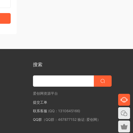
搜索
爱创网资源平台
提交工单
联系客服
(QQ：1310645166)
QQ群
（QQ群：467877152 验证: 爱创网）