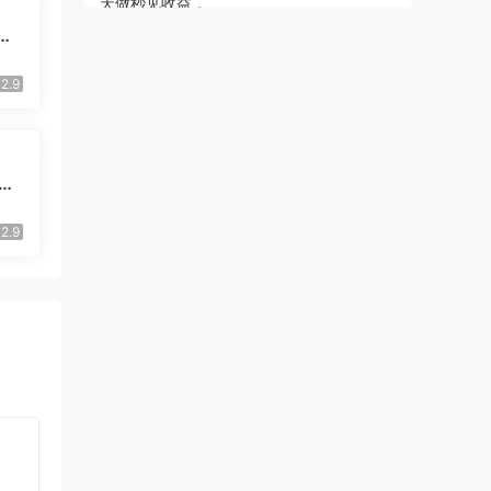
战
心
失低
2.9
过
达到
2.9