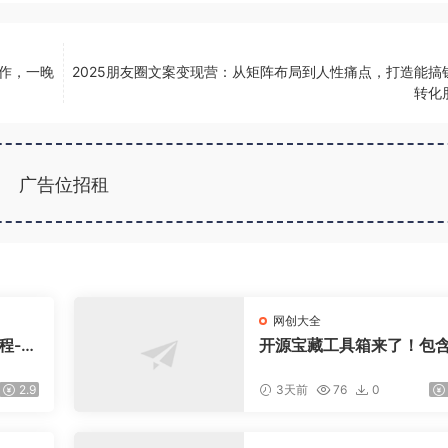
作，一晚
2025朋友圈文案变现营：从矩阵布局到人性痛点，打造能搞
转化
广告位招租
网创大全
程-更
开源宝藏工具箱来了！包含
盘，
DF/图片/音视频/AI/文本 等
交易模
0+ 工具，完全离线免费使
2.9
3天前
76
0
toolknit-desktop