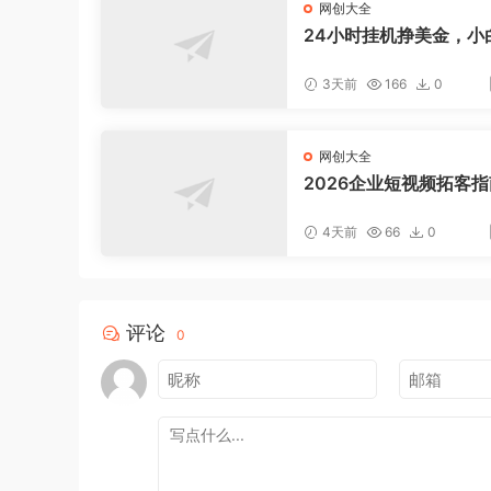
网创大全
24小时挂机挣美金，小
松上手，日入1000+
3天前
166
0
网创大全
2026企业短视频拓客
聚焦老板IP底层逻辑，
案镜头实操，打通公域
4天前
66
0
域成交完整获客链路
评论
0