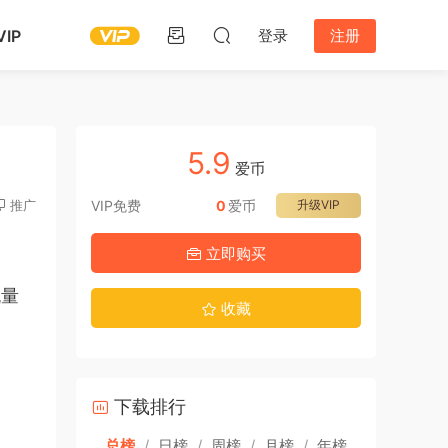
IP
登录
注册
5.9
爱币
推广
VIP免费
0
爱币
升级VIP
立即购买
流量
收藏
下载排行
总榜
/
日榜
/
周榜
/
月榜
/
年榜