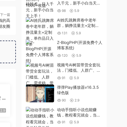
入千元，新手小白当天上
手！
98
5.9
下一篇
AI姓氏跳舞席卷中老年
钱的高
群，躺挣流量主+定制
朋友圈
单，单作品日入8张
131
5.9
Z-BlogPHP(开源免费个人
博客系统)
120
5.9
视频号AI树苗带货全套玩
法，门槛低、人群广、需
求稳，带货嘎嘎猛！(更新
91
5.9
0401)
弹弹Play播放器v16.3.5
绿色版
 P
90
2.9
 2
用
动动手指听小说也能赚
2.9
钱，教程看完就会，当天
做秒见收益，新手小白认
91
5.9
真…