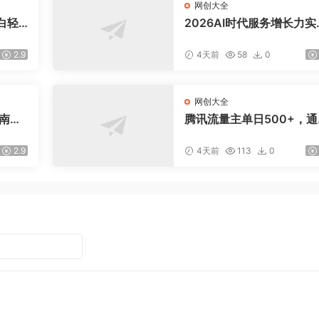
网创大全
白轻
2026AI时代服务增长力实
课-无水印｜五力模型三维
法教学，破解门店客源流
2.9
4天前
58
0
价内卷实现长效业绩增长
网创大全
指南：
腾讯流量主单日500+，通
爆款文
搭建实用工具类小程序，
引流私
稳定躺赚腾讯广告收益
2.9
4天前
113
0