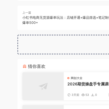
上一篇
小红书电商无货源爆单玩法：店铺开通+爆品筛选+笔记制
爆单500+
猜你喜欢
网创大全
2026期货操盘手专属课
新8月，每日实时行情复
适配短线玩家打造成熟
3天前
53
0
式