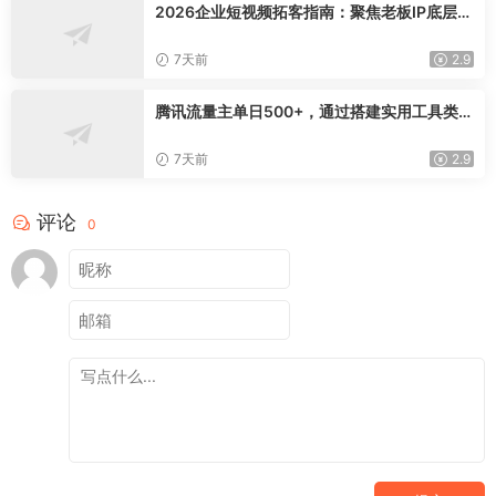
2026企业短视频拓客指南：聚焦老板IP底层逻
辑，爆款文案镜头实操，打通公域引流私域成
交完整获客链路
7天前
2.9
腾讯流量主单日500+，通过搭建实用工具类小
程序，达到稳定躺赚腾讯广告收益
7天前
2.9
评论
0