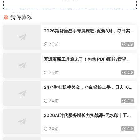
猜你喜欢
2026期货操盘手专属课程-更新8月，每日实
时行情复盘，适配短线玩家打造成熟交易模式
7天前
2.9
开源宝藏工具箱来了！包含 PDF/图片/音视频/
AI/文本 等 20+ 工具，完全离线免费使用 tool
knit-desktop
7天前
2.9
24小时挂机挣美金，小白轻松上手，日入100
0+
7天前
2.9
2026AI时代服务增长力实战课-无水印｜五力
模型三维心法教学，破解门店客源流失低价内
卷实现长效业绩增长
7天前
2.9