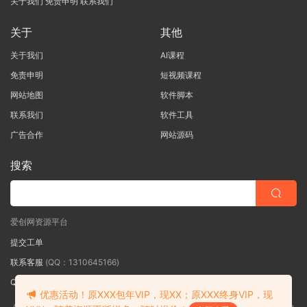
关于我们
免责申明
联系我们
关于
其他
关于我们
AI课程
免责申明
短视频课程
网站地图
软件脚本
联系我们
软件工具
广告合作
网站源码
搜索
爱创网资源平台
提交工单
联系客服
(QQ：1310645166)
QQ群
（QQ群：467877152 验证: 爱创网）
优惠活动！原XXX包年VIP，现XX；原XXX终身VIP，现
©2018-2026爱创网网内容全部来自网络，版权争议与本站无关，如果您认为