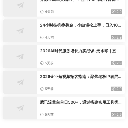
AI/文本 等 20+ 工具，完全离线免费使用 tool
knit-desktop
4天前
2.9
24小时挂机挣美金，小白轻松上手，日入100
0+
4天前
2.9
2026AI时代服务增长力实战课-无水印｜五力
模型三维心法教学，破解门店客源流失低价内
卷实现长效业绩增长
5天前
2.9
2026企业短视频拓客指南：聚焦老板IP底层逻
辑，爆款文案镜头实操，打通公域引流私域成
交完整获客链路
5天前
2.9
腾讯流量主单日500+，通过搭建实用工具类小
程序，达到稳定躺赚腾讯广告收益
5天前
2.9